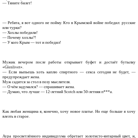
— Тяните билет!
— Ребята, я вот одного не пойму. Кто в Крымской войне победил: русские
или турки?
— Хохлы победили!
— Почему хохлы?!
— У кого Крым — тот и победил!
Мужик вечером после работы открывает буфет и достаёт бутылку
«Glenlivet».
— Если выпьешь хоть каплю спиртного — секса сегодня не будет, —
предупреждает жена.
Муж садится за стол в позу мыслителя.
— О чём задумался? — спрашивает жена.
— Думаю, что лучше — 12-летний Scotch или 50-летняя п***а.
Как любая женщина я, конечно, хочу новое платье. Но еще больше я хочу
влезть в старое.
Аура просветлённого индивидуума обретает золотисто-янтарный цвет, и,