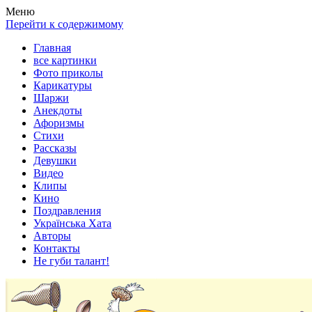
Весела хата — прикольные картинки, смешные истории,
Покажем всем ваши фото приколы, карикатуры, шаржи, стихи,
Меню
клипы!
рассказы, видео и песни!
Перейти к содержимому
Главная
все картинки
Фото приколы
Карикатуры
Шаржи
Анекдоты
Афоризмы
Стихи
Рассказы
Девушки
Видео
Клипы
Кино
Поздравления
Українська Хата
Авторы
Контакты
Не губи талант!