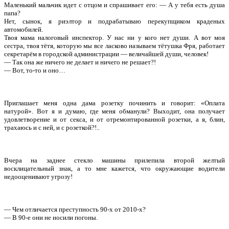
Маленький мальчик идет с отцом и спрашивает его: — А у тебя есть душа
папа?
Нет, сынок, я риэлтор и подрабатываю перекупщиком краденых
автомобилей.
Твоя мама налоговый инспектор. У нас ни у кого нет души. А вот моя
сестра, твоя тётя, которую мы все ласково называем тётушка Фря, работает
секретарём в городской администрации — величайшей души, человек!
— Так она же ничего не делает и ничего не решает?!
— Вот, то-то и оно…
Приглашает меня одна дама розетку починить и говорит: «Оплата
натурой». Вот я и думаю, где меня обманули? Выходит, она получает
удовлетворение и от секса, и от отремонтированной розетки, а я, блин,
трахаюсь и с ней, и с розеткой?!..
Вчера на заднее стекло машины прилепила второй желтый
восклицательный знак, а то мне кажется, что окружающие водители
недооценивают угрозу!
— Чем отличается преступность 90-х от 2010-х?
— В 90-е они не носили погоны.