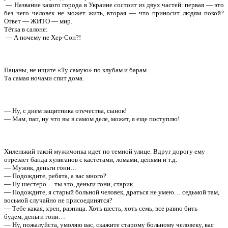
— Название какого города в Украине состоит из двух частей: первая — это
без чего человек не может жить, вторая — что приносит людям покой?
Ответ — ЖИТО — мир.
Тётка в салоне:
— А почему не Хер-Cон?!
Пацаны, не ищите «Ту самую» по клубам и барам.
Та самая ночами спит дома.
— Ну, с днем защитника отечества, сынок!
— Мам, пап, ну что вы в самом деле, может, я еще поступлю!
Хиленький такой мужичонка идет по темной улице. Вдруг дорогу ему
отрезает банда хулиганов с кастетами, ломами, цепями и т.д.
— Мужик, деньги гони…
— Подождите, ребята, а вас много?
— Ну шестеро… ты это, деньги гони, старик.
— Подождите, я старый больной человек, драться не умею… седьмой там,
восьмой случайно не присоединятся?
— Тебе какая, хрен, разница. Хоть шесть, хоть семь, все равно бить
будем, деньги гони…
— Ну, пожалуйста, умоляю вас, скажите старому больному человеку, вас