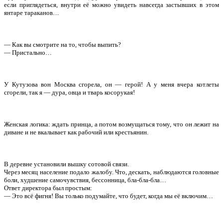
если приглядеться, внутри её можно увидеть навсегда застывших в этом
янтаре тараканов…
— Как вы смотрите на то, чтобы выпить?
— Пристально…
У Кутузова вон Москва сгорела, он — герой! А у меня вчера котлеты
сгорели, так я — дура, овца и тварь косорукая!
Женская логика: ждать принца, а потом возмущаться тому, что он лежит на
диване и не вкалывает как рабочий или крестьянин.
В деревне установили вышку сотовой связи.
Через месяц население подало жалобу. Что, дескать, наблюдаются головные
боли, худшение самочувствия, бессонница, бла-бла-бла…
Ответ директора был простым:
— Это всё фигня! Вы только подумайте, что будет, когда мы её включим…