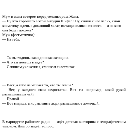
Муж и жена вечеpом пеpед телевизоpом. Жена:
— Hу что хоpошего в этой Клаудии Шифеp? Hу, сними с нее паpик, смой
косметику, одень в домашний халат, вытащи силикон из сисек — и на кого
она будет похожа?
Муж (флегматично):
— Hа тебя.
— Ты выглядишь, как одинокая женщина.
— Что ты имеешь в виду?
— Слишком ухоженная, слишком счастливая.
— Вася, а тебе не мешает то, что ты левша?
— Нет, у каждого свои недостатки. Вот ты например, какой рукой
размешиваешь чай?
— Правой.
— Вот видишь, а нормальные люди размешивают ложечкой.
В маршрутке работает радио — идёт детская викторина с географическим
уклоном. Диктор задаёт вопрос: