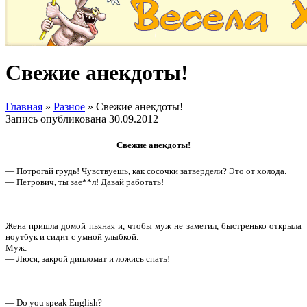
Свежие анекдоты!
Главная
»
Разное
»
Свежие анекдоты!
Запись опубликована
30.09.2012
Свежие анекдоты!
— Потрогай грудь! Чувствуешь, как сосочки затвердели? Это от холода.
— Петрович, ты зае**л! Давай работать!
Жена пришла домой пьяная и, чтобы муж не заметил, быстренько открыла
ноутбук и сидит с умной улыбкой.
Муж:
— Люся, закрой дипломат и ложись спать!
— Dо уоu sреаk Еnglish?