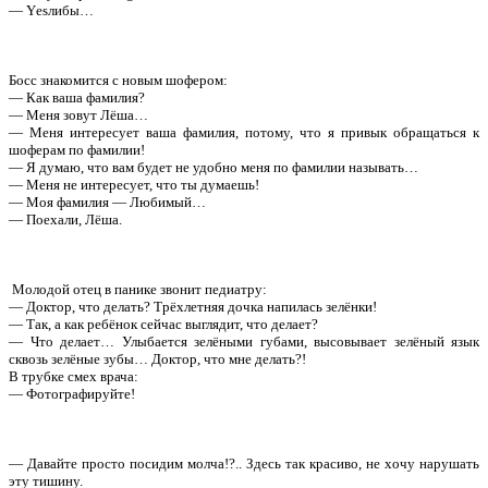
— Yеsлибы…
Босс знакомится с новым шофером:
— Как ваша фамилия?
— Меня зовут Лёша…
— Меня интересует ваша фамилия, потому, что я привык обращаться к
шоферам по фамилии!
— Я думаю, что вам будет не удобно меня по фамилии называть…
— Меня не интересует, что ты думаешь!
— Моя фамилия — Любимый…
— Поехали, Лёша.
Молодой отец в панике звонит педиатру:
— Доктор, что делать? Трёхлетняя дочка напилась зелёнки!
— Так, а как ребёнок сейчас выглядит, что делает?
— Что делает… Улыбается зелёными губами, высовывает зелёный язык
сквозь зелёные зубы… Доктор, что мне делать?!
В трубке смех врача:
— Фотографируйте!
— Давайте просто посидим молча!?.. Здесь так красиво, не хочу нарушать
эту тишину.