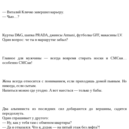
— Виталий Кличко завершил карьеру.
— Чью…?
Куртка D&G, шапка РRАDА, джинсы Аrmаni, футболка GFF, макасины LV.
Один вопрос: че ты в маршрутке забыл?
Главное для мужчины — всегда вовремя стирать носки и СМСки…
особенно СМСки!
Жена всегда относится с пониманием, если приходишь домой пьяным. Но
никогда, если сытым.
Напиться можно где угодно. А вот наесться — только у бабы.
Два альпиниста из последних сил добираются до вершины, садятся
передохнуть.
Один спрашивает у другого:
— Ну, как у тебя там с обменом квартиры?
— Да я отказался. Что я, дурак — на пятый этаж без лифта?!