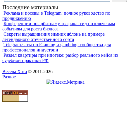
Последние материалы
Реклама и посевы в Telegram: полное руководство по
продвижению
Конференции по арбитражу трафика: гид по ключевым
событиям для роста бизнеса
Секреты выращивания зимних яблонь на примере
легендарного отечественного сорта
Telegram-чаты по iGaming и gambling: сообщества для
профессионалов индустрии
Раздел квартиры при ипотеке: разбор реального кейса из
судебной практики РФ
Весела Хата
© 2011-2026
Разное