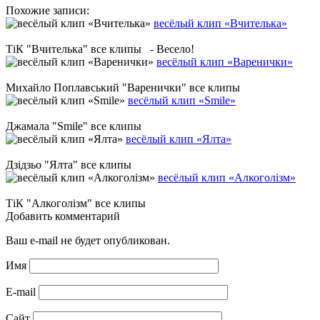
Похожие записи:
весёлый клип «Вчителька»
ТіК "Вчителька" все клипы - Весело!
весёлый клип «Варенички»
Михайло Поплавський "Варенички" все клипы
весёлый клип «Smile»
Джамала "Smile" все клипы
весёлый клип «Ялта»
Дзідзьо "Ялта" все клипы
весёлый клип «Алкоголiзм»
ТіК "Алкоголiзм" все клипы
Добавить комментарий
Ваш e-mail не будет опубликован.
Имя
E-mail
Сайт