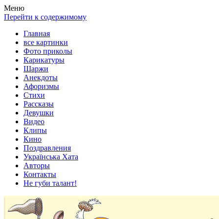
Весела хата — прикольные картинки, смешные истории,
Покажем всем ваши фото приколы, карикатуры, шаржи, стихи,
Меню
клипы!
рассказы, видео и песни!
Перейти к содержимому
Главная
все картинки
Фото приколы
Карикатуры
Шаржи
Анекдоты
Афоризмы
Стихи
Рассказы
Девушки
Видео
Клипы
Кино
Поздравления
Українська Хата
Авторы
Контакты
Не губи талант!