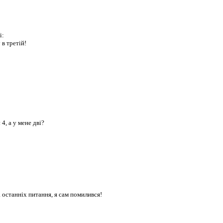
і:
 в третій!
 4, а у мене дві?
а останніх питання, я сам помилився!