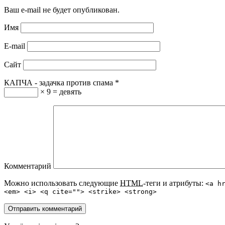
Ваш e-mail не будет опубликован.
Имя
E-mail
Сайт
КАПЧА - задачка против спама
*
× 9 = девять
Комментарий
Можно использовать следующие
HTML
-теги и атрибуты:
<a h
<em> <i> <q cite=""> <strike> <strong>