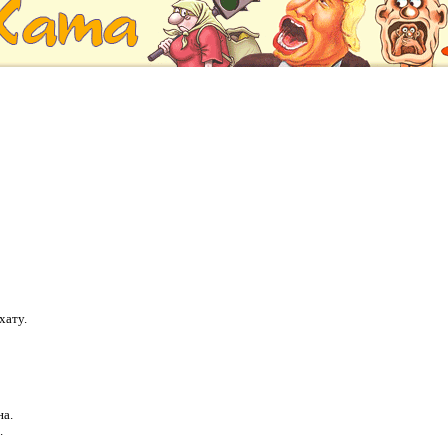
хату.
на.
.