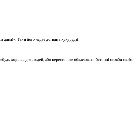
а дави!». Так я його ледве догнав в кукурудзі!
небудь хороше для людей, або перестаньте обклеювати бетонні стовби своїми