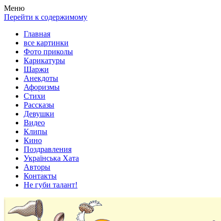
Весела хата — прикольные картинки, смешные истории, клипы
Покажем всем ваши фото приколы, карикатуры, шаржи, стихи, 
Меню
Перейти к содержимому
Главная
все картинки
Фото приколы
Карикатуры
Шаржи
Анекдоты
Афоризмы
Стихи
Рассказы
Девушки
Видео
Клипы
Кино
Поздравления
Українська Хата
Авторы
Контакты
Не губи талант!