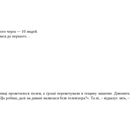
гого черга — 10 людей.
нулася до першого…
по пиці прокотилося полем, а гроші перекочували в тещину кишеню. Дзвонить
робиш, далі на дивані валяєшся біля телевізора?». Та ні, – відказує зять, –