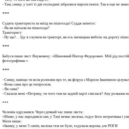
- Там, синку, у хаті ті дві господині зібралися пироги пекти. Так я оце не знаю
***
Судять тракториста за наїзд на пішохода! Суддя запитує:
- Як ви наїхали на пішохода?
Тракторист:
- Ну що!… Їду я з кумом на тракторі, як ось зненацька вибігає на дорогу пішох
***
Бабуся пише лист Януковичу: «Шановний Віктор Федорович. Мій дід постійно
фотографіями «.
***
- Синку, навіщо ти всім розповів про те, як фізрук з Марією Іванівною цілува
- Вона сама про це попросила.
- Як сама?
- Сказала мені «Петрику, ти чого там на задній парті смієшся? Ану розкажи н
***
Чоловік одружився. Через деякий час пише листа:
«Мамо, у нас народився син, у Тані немає молока, годує його негритянка і у
Мати пише:
«Іванку, у мене 5 синів, молока теж не було, годувала корова, але РОГИ