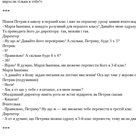
виросли тільки в тебе!»
***
Пішов Петрик в школу в перший клас і вже на першому уроці заявив вчительц
- Марія Іванівна, я занадто розумний для першого класу! Давайте мене одразу
Та приводить його до директора: так, мовляв і так.
Директор:
- Ну що ж! Давайте його перевіримо! А скільки, Петрику, буде 3 х 3?
Петрик:
- 9!
- Правильно! А скільки буде 6 х 6?
- 36!
- Вірно! Я думаю, Марія Іванівна, ми можемо перевести його в 3-й клас!
Марія Іванівна:
- А давайте я йому задам питання на логічне мислення! Ось що таке у корови є
Петрик (подумавши):
- Ноги!
- Хм, а от що у тебе є в штанах, а в мене немає?
Обалдівший директор навіть рота не встиг відкрити, як Петрик сказав:
- Кишені!
Вчителька:
- Правильно, Петрику! Ну що ж — ми зможемо тебе перевести в третій клас.
Директор:
- А от я думаю, що Петрика можна одразу в 5-й клас перевести, тому як на дв
***