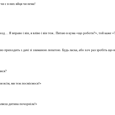
 чи є в них яйця чи нема!
од… Я вправо і він, я вліво і він теж.. Питаю в кума «що роботи?», той каже «Т
 приходить з дачі зі зламаною лопатою. Будь ласка, або хоч раз зробіть що-
лися?
ам всім, ми теж посміємося!»
являєш дитина почорніла!»