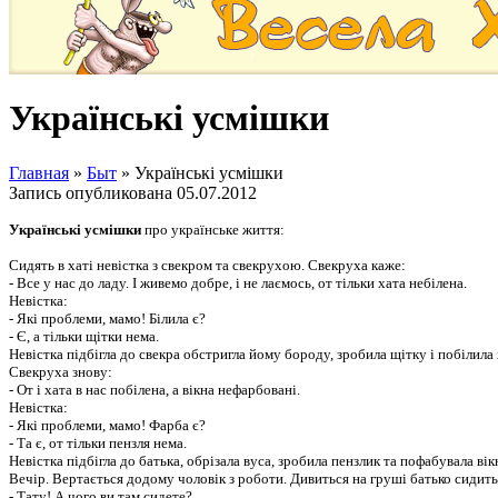
Українські усмішки
Главная
»
Быт
»
Українські усмішки
Запись опубликована
05.07.2012
Українські усмішки
про українське життя:
Сидять в хаті невістка з свекром та свекрухою. Свекруха каже:
- Все у нас до ладу. І живемо добре, і не лаємось, от тільки хата небілена.
Невістка:
- Які проблеми, мамо! Білила є?
- Є, а тільки щітки нема.
Невістка підбігла до свекра обстригла йому бороду, зробила щітку і побілила 
Свекруха знову:
- От і хата в нас побілена, а вікна нефарбовані.
Невістка:
- Які проблеми, мамо! Фарба є?
- Та є, от тільки пензля нема.
Невістка підбігла до батька, обрізала вуса, зробила пензлик та пофабувала вік
Вечір. Вертається додому чоловік з роботи. Дивиться на груші батько сидить
- Тату! А чого ви там сидете?