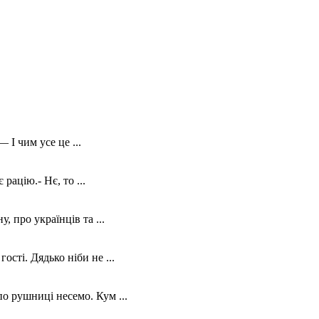
І чим усе це ...
рацію.- Нє, то ...
 про українців та ...
сті. Дядько ніби не ...
 рушниці несемо. Кум ...