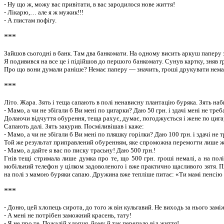
- Ну що ж, можу вас привітати, в вас зародилося нове життя!
- Лікарю,… але я ж мужик!!!
- А глистам пофігу.
***
Зайшов сьогодні в банк. Там два банкомати. На одному висить аркуш паперу з
Я подивився на все це і підійшов до першого банкомату. Сунув картку, зняв 
Про що вони думали раніше? Немає паперу — значить, гроші друкувати нема
***
Літо. Жара. Зять і теща сапають в полі ненависну плантацію буряка. Зять наб
- Мамо, а чи не збігали б Ви мені по цигарки? Даю 50 грн. і здачі мені не треб
Долаючи відчуття обурення, теща рахує, думає, погоджується і жене по цига
Сапають далі. Зять закурив. Посміливішав і каже:
- Мамо, а чи не збігали б Ви мені по пляшку горілки? Даю 100 грн. і здачі не т
Той же результат приправлений обуренням, яке спроможна перемогти лише жаді
- Мамо, а дайте я вас по писку трасьну! Даю 500 грн.!
Гнів тещі стримала лише думка про те, що 500 грн. гроші немалі, а на пол
мобільний телефон у цілком задоволеного і вже практично щасливого зятя. Пі
на полі з мамою буряки сапаю. Дружина вже тепліше питає: «Ти мамі пенсію ві
***
- Доню, цей хлопець сирота, до того ж він кульгавий. Не виходь за нього замі
- А мені не потрібен заможний красень, тату!
- Я не про те. Пожалій хлопця, йому й так перепало від життя!