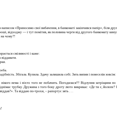
 написом «Приносимо свої вибачення, в банкоматі закінчився папір», біля дру
гроші, відходжу — і тут помітив, як половина черги від другого банкомату ки
 на чому?!
ирається сміливості і каже:
а віддавати.
рки.
реба.
бність. Збігала. Купила. Здачу залишила собі. Зять випив і повеселів зовсім:
і нікого нема і ніхто того не побачить. Погодилася!!! Відлуння затріщини 
днімає трубку. Дружина з того боку дроту люто викрикає: «Де ти є, йолопе? Що 
ддав?». Та віддаю по-трохи, – рапортує зять . . .
ж!