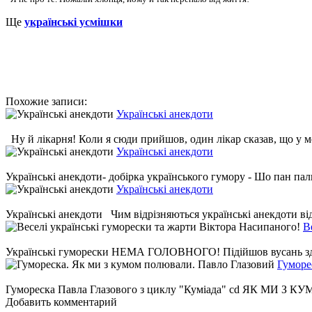
Ще
українські усмішки
Похожие записи:
Українські анекдоти
Ну й лікарня! Коли я сюди прийшов, один лікар сказав, що у ме
Українські анекдоти
Українські анекдоти- добірка українського гумору - Шо пан палит
Українські анекдоти
Українські анекдоти Чим відрізняються українські анекдоти від 
В
Українські гуморески НЕМА ГОЛОВНОГО! Підійшов вусань здоровий
Гуморе
Гумореска Павла Глазового з циклу "Куміада" cd ЯК МИ З К
Добавить комментарий