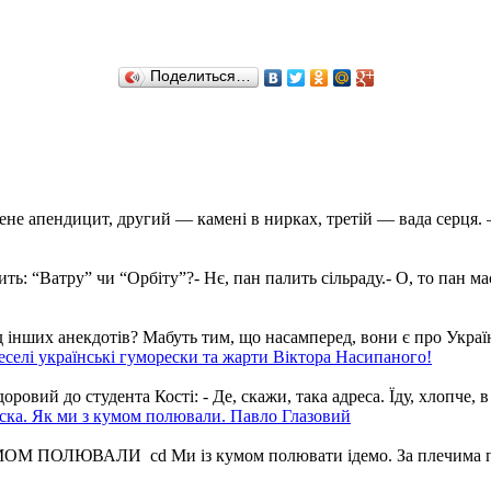
Поделиться…
не апендицит, другий — камені в нирках, третій — вада серця. — 
ь: “Ватру” чи “Орбіту”?- Нє, пан палить сільраду.- О, то пан має 
інших анекдотів? Мабуть тим, що насамперед, вони є про Україну,
еселі українські гуморески та жарти Віктора Насипаного!
 до студента Кості: - Де, скажи, така адреса. Їду, хлопче, в го
ска. Як ми з кумом полювали. Павло Глазовий
УМОМ ПОЛЮВАЛИ cd Ми із кумом полювати ідемо. За плечима по