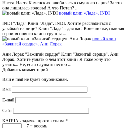
Настя. Настя Каменских влюбилась в смуглого парня! За это
она лишилась головы! А что Потап? ...
новый клип «Лада». INDI
INDI "Лада" Клип "Лада". INDI. Хотите расслабиться с
улыбкой на лице? Клип "Лада" - для вас! Конечно же, главная
героиня нового клипа группы ...
новый клип
«Зажигай сердце». Ани Лорак
Ани Лорак "Зажигай сердце" Клип "Зажигай сердце". Ани
Лорак. Хотите узнать о чём этот клип? Я тоже хочу это
узнать... Не, если слушать песню ...
Добавить комментарий
Ваш e-mail не будет опубликован.
Имя
E-mail
Сайт
КАПЧА - задачка против спама
*
+ 7 = восемь