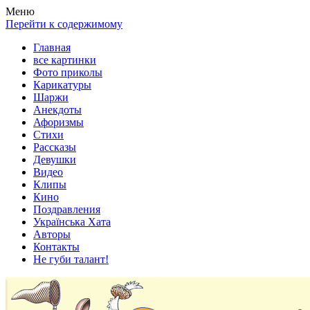
Весела хата — прикольные картинки, смешные истории,
Покажем всем ваши фото приколы, карикатуры, шаржи, стихи,
Меню
клипы!
рассказы, видео и песни!
Перейти к содержимому
Главная
все картинки
Фото приколы
Карикатуры
Шаржи
Анекдоты
Афоризмы
Стихи
Рассказы
Девушки
Видео
Клипы
Кино
Поздравления
Українська Хата
Авторы
Контакты
Не губи талант!