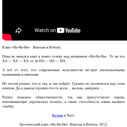
Клип «На-На-На». Винтаж и Bobina.
Пока не начался клип я ломал голову над названием «На-На-На». То ли это
ХА — ХА — ХА, то ли НА — НА — НА…
А всё от того, что современные исполнители пестрят англоязычными
названиями и именами.
Но потом решил, что и так, и так пойдёт. Грешно не посмеяться над этим
клипом. Да и давала героиня что-то всем… молоко, наверное…
Решил показать общественности, так как присутствуют парни,
напоминающие
українських козаків
, а также способность клипа вызвать
улыбку.
Козаки
в Хате.
Эротический клип «На-На-На». Винтаж и Bobina
. 2012.