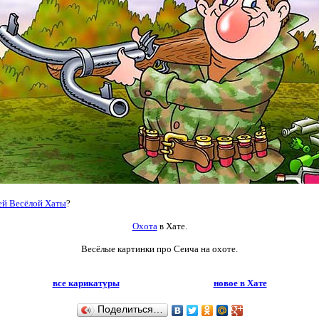
ей Весёлой Хаты
?
Охота
в Хате.
Весёлые картинки про Сеича на охоте.
все карикатуры
новое в Хате
Поделиться…