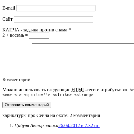
E-mail
Сайт
КАПЧА - задачка против спама
*
2 + восемь =
Комментарий
Можно использовать следующие
HTML
-теги и атрибуты:
<a h
<em> <i> <q cite=""> <strike> <strong>
карикатуры про Сеича на охоте
: 2 комментария
Цибуля
Автор записи
26.04.2012 в 7:32 пп