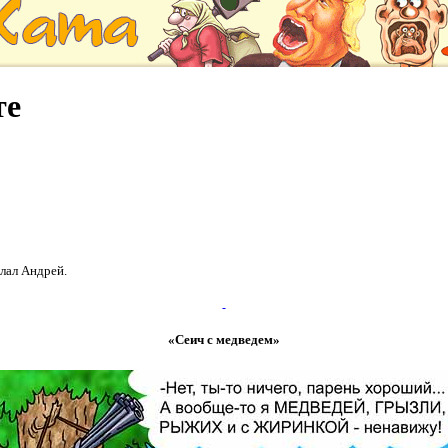
те
елал
Андрей
.
«Сеич с медведем»