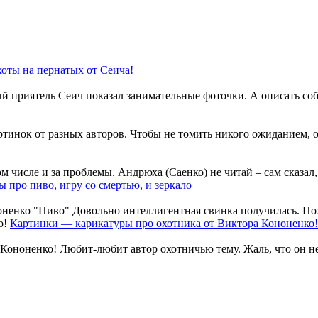
оты на пернатых от Сеича!
й приятель Сеич показал занимательные фоточки. А описать соб
тинок от разных авторов. Чтобы не томить никого ожиданием, о
 числе и за проблемы. Андрюха (Саенко) не читай – сам сказал, 
 про пиво, игру со смертью, и зеркало
ненко "Пиво" Довольно интеллигентная свинка получилась. Похо
Картинки — карикатуры про охотника от Виктора Кононенко!
Кононенко! Любит-любит автор охотничью тему. Жаль, что он не п