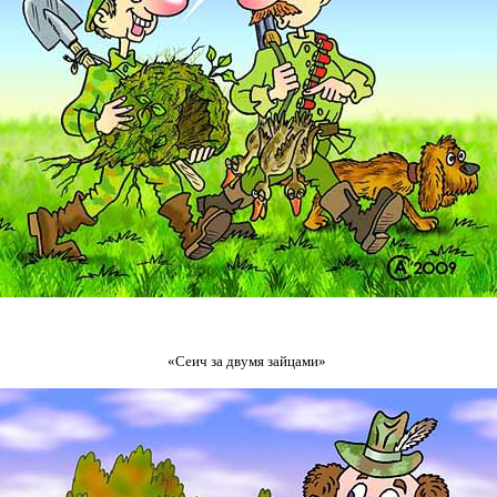
«Сеич за двумя зайцами»