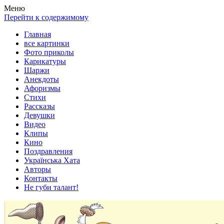
Весела хата — прикольные картинки, смешные истории, клипы
Покажем всем ваши фото приколы, карикатуры, шаржи, стихи, 
Меню
Перейти к содержимому
Главная
все картинки
Фото приколы
Карикатуры
Шаржи
Анекдоты
Афоризмы
Стихи
Рассказы
Девушки
Видео
Клипы
Кино
Поздравления
Українська Хата
Авторы
Контакты
Не губи талант!