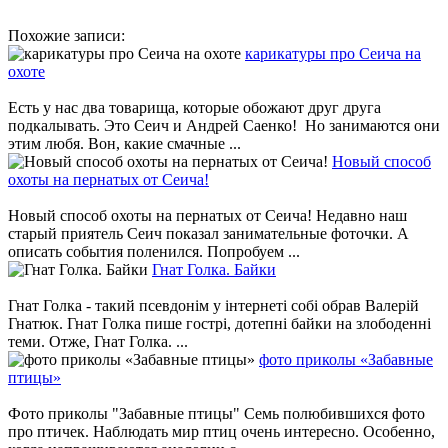
Похожие записи:
карикатуры про Сеича на
охоте
Есть у нас два товарища, которые обожают друг друга
подкалывать. Это Сеич и Андрей Саенко! Но занимаются они
этим любя. Вон, какие смачные ...
Новый способ
охоты на пернатых от Сеича!
Новый способ охоты на пернатых от Сеича! Недавно наш
старый приятель Сеич показал занимательные фоточки. А
описать события поленился. Попробуем ...
Гнат Голка. Байки
Гнат Голка - такий псевдонім у інтернеті собі обрав Валерій
Гнатюк. Гнат Голка пише гострі, дотепні байки на злободенні
теми. Отже, Гнат Голка. ...
фото приколы «Забавные
птицы»
Фото приколы "Забавные птицы" Семь полюбившихся фото
про птичек. Наблюдать мир птиц очень интересно. Особенно,