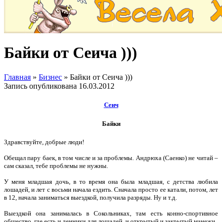
Байки от Сеича )))
Главная
»
Бизнес
»
Байки от Сеича )))
Запись опубликована
16.03.2012
Сеич
Байки
Здравствуйте, добрые люди!
Обещал пару баек, в том числе и за проблемы. Андрюха (Саенко) не читай –
сам сказал, тебе проблемы не нужны.
У меня младшая дочь, в то время она была младшая, с детства любила
лошадей, и лет с восьми начала ездить. Сначала просто ее катали, потом, лет
в 12, начала заниматься выездкой, получила разряды. Ну и т.д.
Выездкой она занималась в Сокольниках, там есть конно-спортивное
общество, где есть и денники для лошадей, и открытый и закрытый манежи.