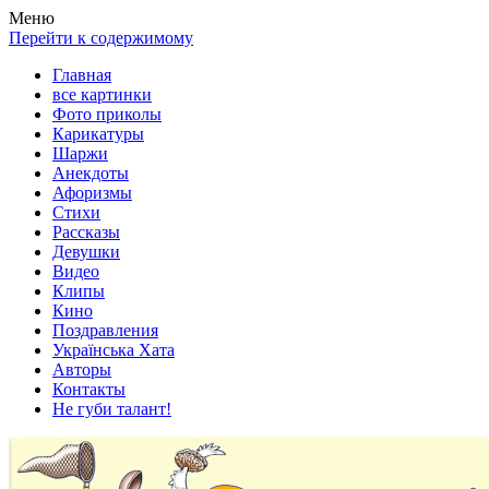
Весела хата — прикольные картинки, смешные истории,
Покажем всем ваши фото приколы, карикатуры, шаржи, стихи,
Меню
клипы!
рассказы, видео и песни!
Перейти к содержимому
Главная
все картинки
Фото приколы
Карикатуры
Шаржи
Анекдоты
Афоризмы
Стихи
Рассказы
Девушки
Видео
Клипы
Кино
Поздравления
Українська Хата
Авторы
Контакты
Не губи талант!