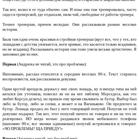
Так вот, возил я ее туда обычно сам. И пока она там тренировалась, часто
сидел в тренерской, где отдыхали, пили чай, свободные от работы тренера.
Точнее тренерши, причем молодые. Они рассказывали разные веселые
истории.
Была там одна очень красивая и стройная тренерша (врут все, что у тех, кто
лошадьми с детства увлекается, ноги кривые, это касается только всадников,
но не всадниц). Рассказывать истории она тоже умела весьма артистично. Я
запомнил две из них.
Первая
(Андрюха не читай, это про проблемы):
Напоминаю, рассказ относится к середине веселых 90-х. Текст стараюсь
воспроизвести, как рассказывала девушка:
Один крутой крендель держал у них свою лошадь, ну и иногда типа на ней
катался (не уточняла, повесил ли он на нее эмблему Мерседеса, как это
любит Корсун делать), но пришло ему время сваливать за бугор. Выбор был
либо за бугор, либо за сопки, а может и на Ваганьково. Он предпочел за
бугор. Лошадь продал, но был у него говорящий попугай. Попугая он этой
девушке подарил. Так вот, этот попугай ничего не говорил и ни на что не
реагировал. НО когда ночью раздавался звонок мобильного телефона
(напомню 90-е, все звонки одинаковые) попугай встряхивался и говорил:
«ЧО ПРОБЛЕМЫ? ЩА ПРИЕДУ!»
Вторая
(Андрюха читай, это без проблем):