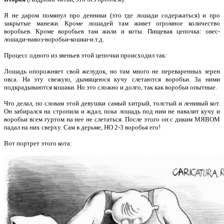
Я не даром помянул про денники (это где лошади содержаться) и про
закрытые манежи. Кроме лошадей там живет огромное количество
воробьев. Кроме воробьев там жили и коты. Пищевая цепочка: овес-
лошади-навоз-воробьи-кошки-и.т.д.
Процесс одного из звеньев этой цепочки происходил так:
Лошадь опорожняет свой желудок, но там много не переваренных зерен
овса. На эту свежую, дымящеюся кучу слетаются воробьи. За ними
подкрадываются кошаки. Но это сложно и долго, так как воробьи опытные.
Что делал, по словам этой девушки самый хитрый, толстый и ленивый кот.
Он забирался на стропила и ждал, пока лошадь под ним не навалит кучу и
воробьи всем гуртом на нее не слетаться. После этого он с диким МЯВОМ
падал на них сверху. Сам в дерьме, НО 2-3 воробья его!
Вот портрет этого кота: