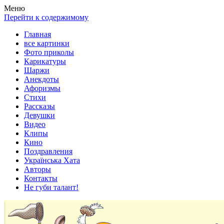
Весела хата — прикольные картинки, смешные истории, клипы
Покажем всем ваши фото приколы, карикатуры, шаржи, стихи, 
Меню
Перейти к содержимому
Главная
все картинки
Фото приколы
Карикатуры
Шаржи
Анекдоты
Афоризмы
Стихи
Рассказы
Девушки
Видео
Клипы
Кино
Поздравления
Українська Хата
Авторы
Контакты
Не губи талант!