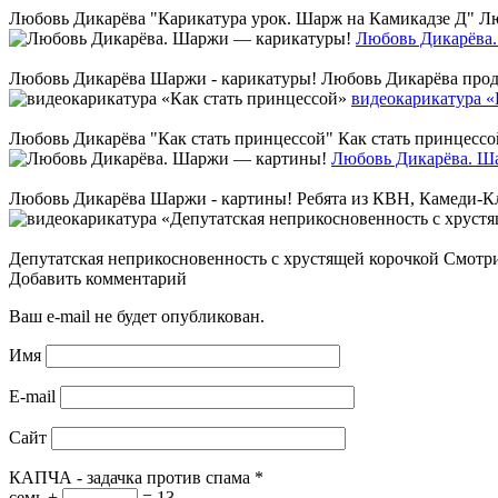
Любовь Дикарёва "Карикатура урок. Шарж на Камикадзе Д" Любо
Любовь Дикарёва
Любовь Дикарёва Шаржи - карикатуры! Любовь Дикарёва продемо
видеокарикатура «
Любовь Дикарёва "Как стать принцессой" Как стать принцессо
Любовь Дикарёва. Ш
Любовь Дикарёва Шаржи - картины! Ребята из КВН, Камеди-Клаб
Депутатская неприкосновенность с хрустящей корочкой Смотрим
Добавить комментарий
Ваш e-mail не будет опубликован.
Имя
E-mail
Сайт
КАПЧА - задачка против спама
*
семь +
= 13