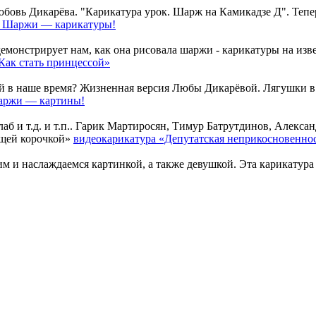
вь Дикарёва. "Карикатура урок. Шарж на Камикадзе Д". Теперь 
. Шаржи — карикатуры!
нстрирует нам, как она рисовала шаржи - карикатуры на извест
Как стать принцессой»
й в наше время? Жизненная версия Любы Дикарёвой. Лягушки в Х
аржи — картины!
 и т.д. и т.п.. Гарик Мартиросян, Тимур Батрутдинов, Александ
видеокарикатура «Депутатская неприкосновеннос
 и наслаждаемся картинкой, а также девушкой. Эта карикатура л