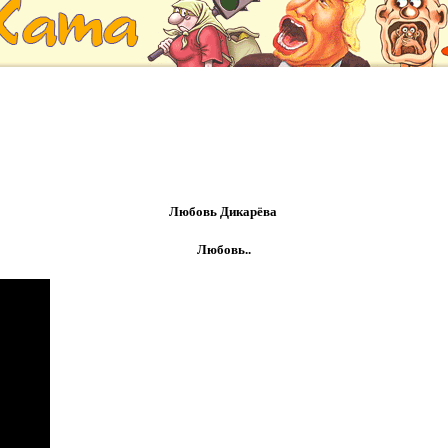
Любовь Дикарёва
Любовь..