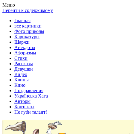
Весела хата — прикольные картинки, смешные истории,
Покажем всем ваши фото приколы, карикатуры, шаржи, стихи,
Меню
клипы!
рассказы, видео и песни!
Перейти к содержимому
Главная
все картинки
Фото приколы
Карикатуры
Шаржи
Анекдоты
Афоризмы
Стихи
Рассказы
Девушки
Видео
Клипы
Кино
Поздравления
Українська Хата
Авторы
Контакты
Не губи талант!