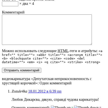
× два = 4
Комментарий
Можно использовать следующие
HTML
-теги и атрибуты:
<a
href="" title=""> <abbr title=""> <acronym title="">
<b> <blockquote cite=""> <cite> <code> <del
datetime=""> <em> <i> <q cite=""> <strike> <strong>
видеокарикатура «Депутатская неприкосновенность с
хрустящей корочкой»
: Один комментарий
Zozule4ka
18.01.2012 в 6:39 пп
Любов Дикарєва, дякую, справді чудова карикатура!
Оценить комментарий:
0
0