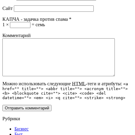
Сайт
КАПЧА - задачка против спама
*
1 ×
= семь
Комментарий
Можно использовать следующие
HTML
-теги и атрибуты:
<a
href="" title=""> <abbr title=""> <acronym title="">
<b> <blockquote cite=""> <cite> <code> <del
datetime=""> <em> <i> <q cite=""> <strike> <strong>
Рубрики
Бизнес
Быт