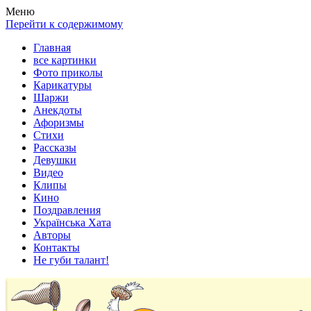
Весела хата — прикольные картинки, смешные истории,
Покажем всем ваши фото приколы, карикатуры, шаржи, стихи,
Меню
клипы!
рассказы, видео и песни!
Перейти к содержимому
Главная
все картинки
Фото приколы
Карикатуры
Шаржи
Анекдоты
Афоризмы
Стихи
Рассказы
Девушки
Видео
Клипы
Кино
Поздравления
Українська Хата
Авторы
Контакты
Не губи талант!