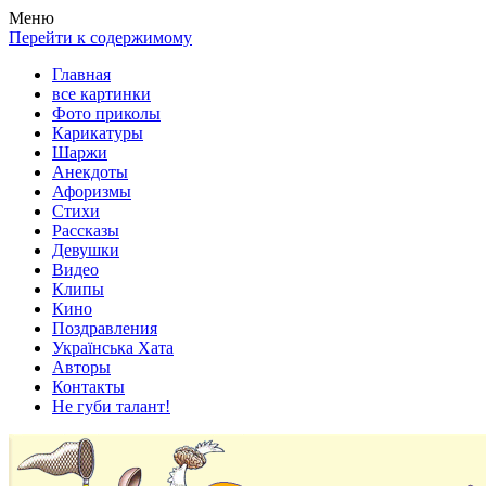
Весела хата — прикольные картинки, смешные истории,
Покажем всем ваши фото приколы, карикатуры, шаржи, стихи,
Меню
клипы!
рассказы, видео и песни!
Перейти к содержимому
Главная
все картинки
Фото приколы
Карикатуры
Шаржи
Анекдоты
Афоризмы
Стихи
Рассказы
Девушки
Видео
Клипы
Кино
Поздравления
Українська Хата
Авторы
Контакты
Не губи талант!