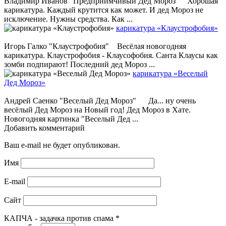
Владимир Иванов "Предприимчивый Дед Мороз" Хорошая
карикатура. Каждый крутится как может. И дед Мороз не
исключение. Нужны средства. Как ...
карикатура «Клаустрофобия»
Игорь Галко "Клаустрофобия" Весёлая новогодняя
карикатура. Клаустрофобия - Клаусофобия. Санта Клаусы как
зомби подпирают! Последний дед Мороз ...
карикатура «Веселый
Дед Мороз»
Андрей Саенко "Веселый Дед Мороз" Да... ну очень
весёлый Дед Мороз на Новый год! Дед Мороз в Хате.
Новогодняя картинка "Веселый Дед ...
Добавить комментарий
Ваш e-mail не будет опубликован.
Имя
E-mail
Сайт
КАПЧА - задачка против спама
*