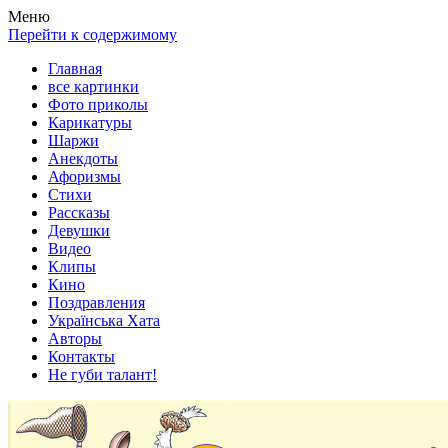
Весела хата — прикольные картинки, смешные истории,
Покажем всем ваши фото приколы, карикатуры, шаржи, стихи,
Меню
клипы!
рассказы, видео и песни!
Перейти к содержимому
Главная
все картинки
Фото приколы
Карикатуры
Шаржи
Анекдоты
Афоризмы
Стихи
Рассказы
Девушки
Видео
Клипы
Кино
Поздравления
Українська Хата
Авторы
Контакты
Не губи талант!