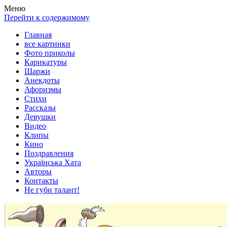
Весела хата — прикольные картинки, смешные истории,
Покажем всем ваши фото приколы, карикатуры, шаржи, стихи,
Меню
клипы!
рассказы, видео и песни!
Перейти к содержимому
Главная
все картинки
Фото приколы
Карикатуры
Шаржи
Анекдоты
Афоризмы
Стихи
Рассказы
Девушки
Видео
Клипы
Кино
Поздравления
Українська Хата
Авторы
Контакты
Не губи талант!