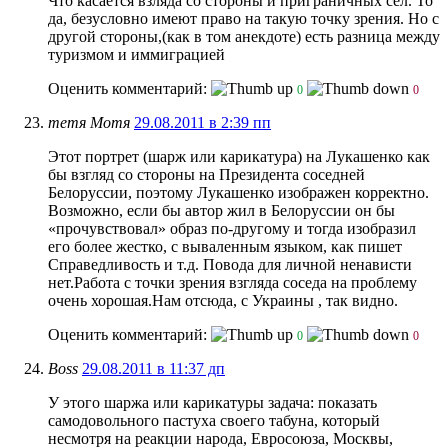
Что касается взляда со стороны и приграничных сел. То
да, безусловно имеют право на такую точку зрения. Но с
другой стороны,(как в том анекдоте) есть разница между
туризмом и иммиграцией
Оценить комментарий:
0
0
тетя Мотя
29.08.2011 в 2:39 пп
Этот портрет (шарж или карикатура) на Лукашенко как
бы взгляд со стороны на Президента соседней
Белоруссии, поэтому Лукашенко изображен корректно.
Возможно, если бы автор жил в Белоруссии он бы
«прочувствовал» образ по-другому и тогда изобразил
его более жестко, с вываленным языком, как пишет
Справедливость и т.д. Повода для личной ненависти
нет.Работа с точки зрения взгляда соседа на проблему
очень хорошая.Нам отсюда, с Украины , так видно.
Оценить комментарий:
0
0
Boss
29.08.2011 в 11:37 дп
У этого шаржа или карикатуры задача: показать
самодовольного пастуха своего табуна, который
несмотря на реакции народа, Евросоюза, Москвы,