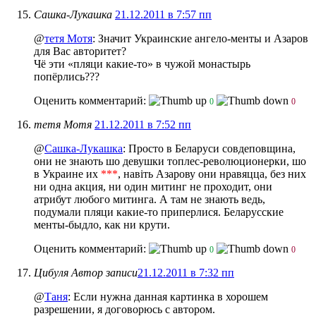
Сашка-Лукашка
21.12.2011 в 7:57 пп
@
тетя Мотя
: Значит Украинские ангело-менты и Азаров
для Вас авторитет?
Чё эти «пляци какие-то» в чужой монастырь
попёрлись???
Оценить комментарий:
0
0
тетя Мотя
21.12.2011 в 7:52 пп
@
Сашка-Лукашка
: Просто в Беларуси совдеповщина,
они не знають шо девушки топлес-революционерки, шо
в Украине их
***
, навіть Азарову они нравяцца, без них
ни одна акция, ни один митинг не проходит, они
атрибут любого митинга. А там не знають ведь,
подумали пляци какие-то приперлися. Беларусские
менты-быдло, как ни крути.
Оценить комментарий:
0
0
Цибуля
Автор записи
21.12.2011 в 7:32 пп
@
Таня
: Если нужна данная картинка в хорошем
разрешении, я договорюсь с автором.