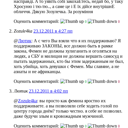
насправдi. A то уявiть собi закохаЕтесь, недай бо, у таку
Хросуню i тю-тю..
, а саме це i Е їх дiйсе внутрiшнЕ
обличчя. Дякую Зозулечка. За розумiння
Оценить комментарий:
0
0
Zozule4ka
23.12.2011 в 4:27 пп
@
Лютик
: А с чего Вы взяли что я их поддерживаю? Я
поддерживаю ЗАКОНЫ, все должно быть в рамке
закона, Фемен не должны хулиганить и оголяться на
людях, а СБУ и милиция не должны вершить самосуд и
пытать задержанных, кто бы этим задержанным не был,
хоть убийца, хоть девушки с Фемен. Мы славяне, а не
азиаты и не африканцы.
Оценить комментарий:
0
0
Лютик
23.12.2011 в 4:02 пп
@
Zozule4ka
: вы просто как фемина яростно их
поддерживаете. а вы позволяли себе ходить голой по
центру города днём? только честно. я себе не позволял.
даже будучи злым и кровожадным мужчиной.
Оценить комментарий:
0
0