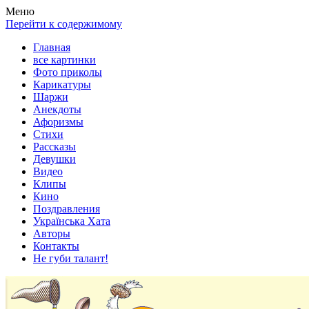
Весела хата — прикольные картинки, смешные истории,
Покажем всем ваши фото приколы, карикатуры, шаржи, стихи,
Меню
клипы!
рассказы, видео и песни!
Перейти к содержимому
Главная
все картинки
Фото приколы
Карикатуры
Шаржи
Анекдоты
Афоризмы
Стихи
Рассказы
Девушки
Видео
Клипы
Кино
Поздравления
Українська Хата
Авторы
Контакты
Не губи талант!