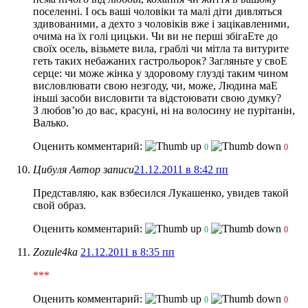
поселеннi. I ось вашi чоловiки та малi дiти дивляться
здивованими, а дехто з чоловiкiв вже i зацiкавленими
,
очима на їх голi цицьки
. Чи ви не першi збiгаЕте до
своїх осель, вiзьмете вила, граблi чи мiтла та витурите
геть таких небажаних гастрольорок? Загляньте у своЕ
серце: чи може жiнка у здоровому глуздi таким чином
висловлювати свою незгоду, чи, може, Людина маЕ
iньшi засоби висловити та вiдстоювати свою думку?
З любов’ю до вас, красунi, нi на волосину не пурiтанiн,
Валько.
Оценить комментарий:
0
0
Цибуля
Автор записи
21.12.2011 в 8:42 пп
Представляю, как взбесился Лукашенко, увидев такой
свой образ.
Оценить комментарий:
0
0
Zozule4ka
21.12.2011 в 8:35 пп
***
Оценить комментарий:
0
0