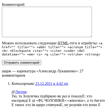
Комментарий
Можно использовать следующие
HTML
-теги и атрибуты:
<a
href="" title=""> <abbr title=""> <acronym title="">
<b> <blockquote cite=""> <cite> <code> <del
datetime=""> <em> <i> <q cite=""> <strike> <strong>
шарж — карикатура «Александр Лукашенко»
: 27
комментариев
Котигорошко
23.12.2011 в 4:42 пп
@
Лютик
:
Тю, та Зозулечка пiдбiркою як раз и показуЕ: хто
насправдi Е цi «ФI, ЧОЛОВIКИ»-»жiночки», а то багато
Е таких хто їм щиро спiвчуваЕ, не розумiя хто вони Е