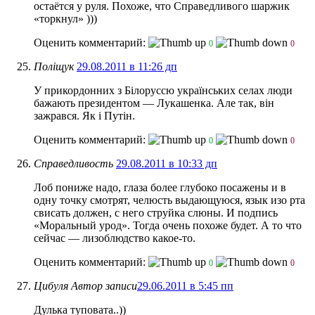
остаётся у руля. Похоже, что Справедливого шаржик
«торкнул» )))
Оценить комментарий:
0
0
Поліщук
29.08.2011 в 11:26 дп
У прикордонних з Білоруссю українських селах люди
бажають президентом — Лукашенка. Але так, він
зажрався. Як і Путін.
Оценить комментарий:
0
0
Справедливость
29.08.2011 в 10:33 дп
Лоб пониже надо, глаза более глубоко посажены и в
одну точку смотрят, челюсть выдающуюся, язык изо рта
свисать должен, с него струйка слюны. И подпись
«Моральный урод». Тогда очень похоже будет. А то что
сейчас — лизоблюдство какое-то.
Оценить комментарий:
0
0
Цибуля
Автор записи
29.06.2011 в 5:45 пп
Дулька туповата..))