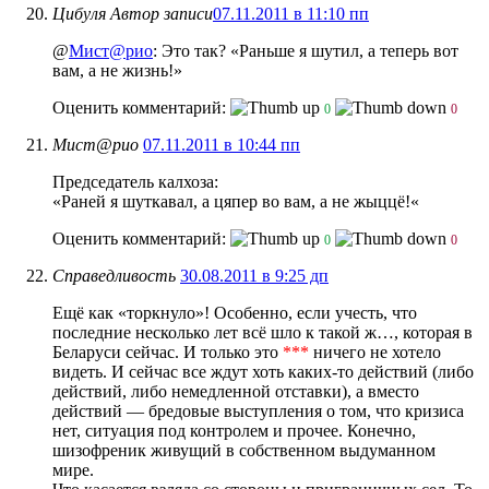
Цибуля
Автор записи
07.11.2011 в 11:10 пп
@
Мист@рио
: Это так? «Раньше я шутил, а теперь вот
вам, а не жизнь!»
Оценить комментарий:
0
0
Мист@рио
07.11.2011 в 10:44 пп
Председатель калхоза:
«Раней я шуткавал, а цяпер во вам, а не жыццё!
«
Оценить комментарий:
0
0
Справедливость
30.08.2011 в 9:25 дп
Ещё как «торкнуло»! Особенно, если учесть, что
последние несколько лет всё шло к такой ж…, которая в
Беларуси сейчас. И только это
***
ничего не хотело
видеть. И сейчас все ждут хоть каких-то действий (либо
действий, либо немедленной отставки), а вместо
действий — бредовые выступления о том, что кризиса
нет, ситуация под контролем и прочее. Конечно,
шизофреник живущий в собственном выдуманном
мире.