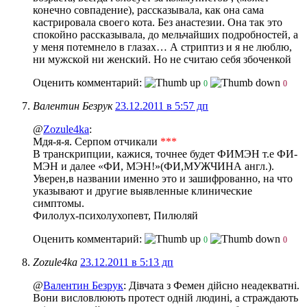
конечно совпадение), рассказывала, как она сама
кастрировала своего кота. Без анастезии. Она так это
спокойно рассказывала, до мельчайших подробностей, а
у меня потемнело в глазах…
А стриптиз и я не люблю,
ни мужской ни женский. Но не считаю себя збоченкой
Оценить комментарий:
0
0
Валентин Безрук
23.12.2011 в 5:57 дп
@
Zozule4ka
:
Мдя-я-я. Серпом отчикали
***
В транскрипции, кажися, точнее будет ФИМЭН т.е ФИ-
МЭН и далее «ФИ, МЭН!»(ФИ,МУЖЧИНА англ.
).
Уверен,в названии именно это и зашифрованно, на что
указывают и другие выявленные клинические
симптомы.
Филолух-психолухопевт, Пилюляй
Оценить комментарий:
0
0
Zozule4ka
23.12.2011 в 5:13 дп
@
Валентин Безрук
: Дівчата з Фемен дійсно неадекватні.
Вони висловлюють протест одній людині, а страждають