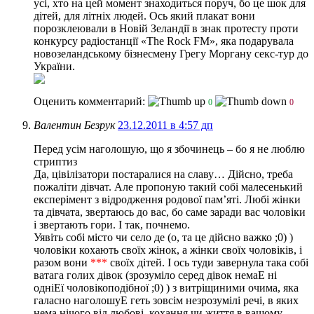
усі, хто на цей момент знаходиться поруч, бо це шок для
дітей, для літніх людей. Ось який плакат вони
порозклеювали в Новій Зеландії в знак протесту проти
конкурсу радіостанції «The Rock FM», яка подарувала
новозеландському бізнесмену Грегу Моргану секс-тур до
України.
Оценить комментарий:
0
0
Валентин Безрук
23.12.2011 в 4:57 дп
Перед усiм наголошую, що я збочинець – бо я не люблю
стриптиз
Да, цiвiлiзатори постаралися на славу… Дiйсно, треба
пожалiти дiвчат. Але пропоную такий собi малесенький
експерiмент з вiдродження родової пам’ятi. Любi жiнки
та дiвчата, звертаюсь до вас, бо саме заради вас чоловiки
i звертають гори. I так, почнемо.
Уявiть собi мiсто чи село де (о, та це дiйсно важко ;0) )
чоловiки кохають своїх жiнок, а жiнки своїх чоловiкiв, i
разом вони
***
своїх дiтей. I ось туди завернула така собi
ватага голих дiвок (зрозумiло серед дiвок немаЕ нi
однiЕї чоловiкоподiбної ;0) ) з витрiщиними очима, яка
галасно наголошуЕ геть зовсiм незрозумiлi речi, в яких
нема нiчого вiд любовi, кохання чи життя в вашому