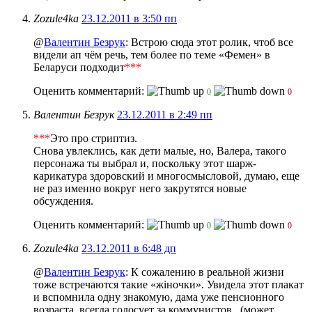
Zozule4ka
23.12.2011 в 3:50 пп
@
Валентин Безрук
:
Встрою сюда этот ролик, чтоб все
видели ап чём речь, тем более по теме «Фемен» в
Беларуси подходит
***
Оценить комментарий:
0
0
Валентин Безрук
23.12.2011 в 2:49 пп
***
Это про стриптиз.
Снова увлеклись, как дети малые
, но, Валера, такого
персонажа ты выбрал и, поскольку этот шарж-
карикатура здоровский и многосмысловой
, думаю, еще
не раз именно вокруг него закрутятся новые
обсуждения.
Оценить комментарий:
0
0
Zozule4ka
23.12.2011 в 6:48 дп
@
Валентин Безрук
: К сожалению в реальной жизни
тоже встречаются такие «жіночки». Увидела этот плакат
и вспомнила одну знакомую, дама уже пенсионного
возраста, всегда голосует за коммунистов
, (может