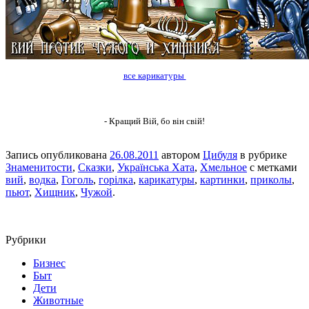
все карикатуры
- Кращий Вій, бо він свій!
Запись опубликована
26.08.2011
автором
Цибуля
в рубрике
Знаменитости
,
Сказки
,
Українська Хата
,
Хмельное
с метками
вий
,
водка
,
Гоголь
,
горілка
,
карикатуры
,
картинки
,
приколы
,
пьют
,
Хищник
,
Чужой
.
Рубрики
Бизнес
Быт
Дети
Животные