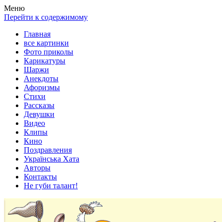
Весела хата — прикольные картинки, смешные истории,
Покажем всем ваши фото приколы, карикатуры, шаржи, стихи,
Меню
клипы!
рассказы, видео и песни!
Перейти к содержимому
Главная
все картинки
Фото приколы
Карикатуры
Шаржи
Анекдоты
Афоризмы
Стихи
Рассказы
Девушки
Видео
Клипы
Кино
Поздравления
Українська Хата
Авторы
Контакты
Не губи талант!