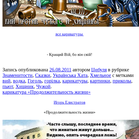
все карикатуры
- Кращий Вій, бо він свій!
Запись опубликована
26.08.2011
автором
Цибуля
в рубрике
Знаменитости
,
Сказки
,
Українська Хата
,
Хмельное
с метками
вий
,
водка
,
Гоголь
,
горілка
,
карикатуры
,
картинки
,
приколы
,
пьют
,
Хищник
,
Чужой
.
карикатура «Продолжительность жизни»
Игорь Елистратов
«Продолжительность жизни»