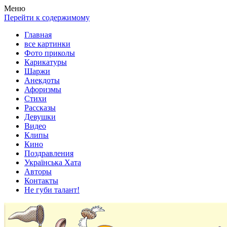
Весела хата — прикольные картинки, смешные истории,
Покажем всем ваши фото приколы, карикатуры, шаржи, стихи,
Меню
клипы!
рассказы, видео и песни!
Перейти к содержимому
Главная
все картинки
Фото приколы
Карикатуры
Шаржи
Анекдоты
Афоризмы
Стихи
Рассказы
Девушки
Видео
Клипы
Кино
Поздравления
Українська Хата
Авторы
Контакты
Не губи талант!