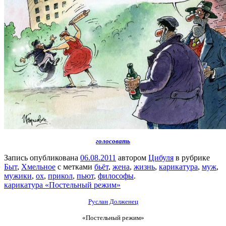
голосовать
Запись опубликована
06.08.2011
автором
Цибуля
в рубрике
Быт
,
Хмельное
с метками
бьёт
,
жена
,
жизнь
,
карикатура
,
муж
,
мужики
,
ох
,
прикол
,
пьют
,
философы
.
карикатура «Постельный режим»
Руслан Долженец
«Постельный режим»