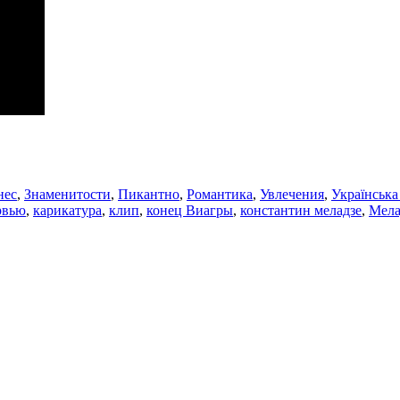
нес
,
Знаменитости
,
Пикантно
,
Романтика
,
Увлечения
,
Українська
рвью
,
карикатура
,
клип
,
конец Виагры
,
константин меладзе
,
Мела