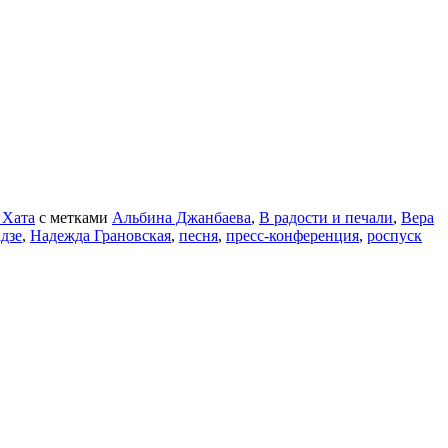
 Хата
с метками
Альбина Джанбаева
,
В радости и печали
,
Вера
дзе
,
Надежда Грановская
,
песня
,
пресс-конференция
,
роспуск