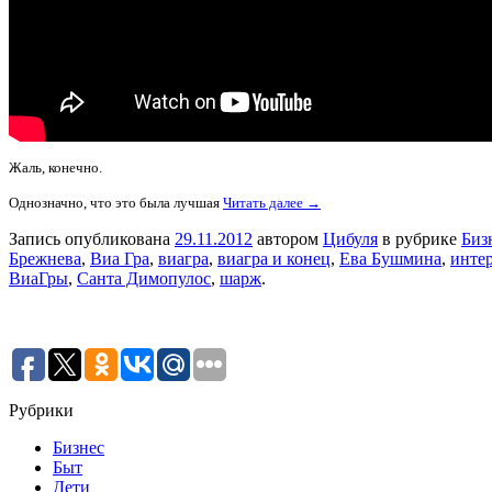
Жаль, конечно.
Однозначно, что это была лучшая
Читать далее →
Запись опубликована
29.11.2012
автором
Цибуля
в рубрике
Биз
Брежнева
,
Виа Гра
,
виагра
,
виагра и конец
,
Ева Бушмина
,
инте
ВиаГры
,
Санта Димопулос
,
шарж
.
Рубрики
Бизнес
Быт
Дети