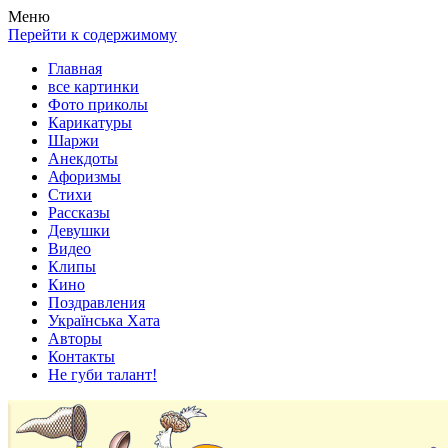
Весела хата — прикольные картинки, смешные истории, клипы
Покажем всем ваши фото приколы, карикатуры, шаржи, стихи, 
Меню
Перейти к содержимому
Главная
все картинки
Фото приколы
Карикатуры
Шаржи
Анекдоты
Афоризмы
Стихи
Рассказы
Девушки
Видео
Клипы
Кино
Поздравления
Українська Хата
Авторы
Контакты
Не губи талант!