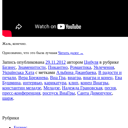
Жаль, конечно.
Однозначно, что это была лучшая
Читать далее →
Запись опубликована
29.11.2012
автором
Цибуля
в рубрике
Бизнес
,
Знаменитости
,
Пикантно
,
Романтика
,
Увлечения
,
Українська Хата
с метками
Альбина Джанбаева
,
В радости и
печали
,
Вера Брежнева
,
Виа Гра
,
виагра
,
виагра и конец
,
Ева
Бушмина
,
интервью
,
карикатура
,
клип
,
конец Виагры
,
константин меладзе
,
Меладзе
,
Надежда Грановская
,
песня
,
пресс-конференция
,
роспуск ВиаГры
,
Санта Димопулос
,
шарж
.
Рубрики
Бизнес