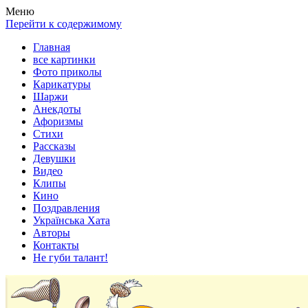
Весела хата — прикольные картинки, смешные истории,
Покажем всем ваши фото приколы, карикатуры, шаржи, стихи,
Меню
клипы!
рассказы, видео и песни!
Перейти к содержимому
Главная
все картинки
Фото приколы
Карикатуры
Шаржи
Анекдоты
Афоризмы
Стихи
Рассказы
Девушки
Видео
Клипы
Кино
Поздравления
Українська Хата
Авторы
Контакты
Не губи талант!