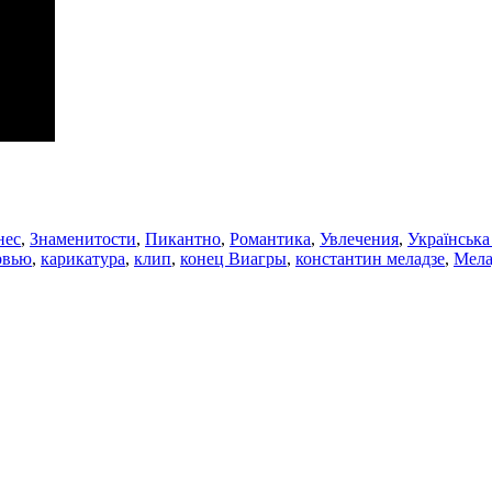
нес
,
Знаменитости
,
Пикантно
,
Романтика
,
Увлечения
,
Українська
рвью
,
карикатура
,
клип
,
конец Виагры
,
константин меладзе
,
Мела