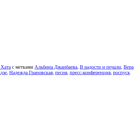
 Хата
с метками
Альбина Джанбаева
,
В радости и печали
,
Вера
дзе
,
Надежда Грановская
,
песня
,
пресс-конференция
,
роспуск