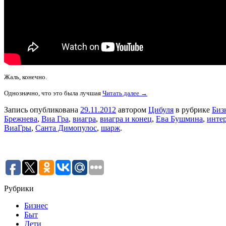
Жаль, конечно.
Однозначно, что это была лучшая
Читать далее →
Запись опубликована
29.11.2012
автором
Цибуля
в рубрике
Биз
Брежнева
,
Виа Гра
,
виагра
,
виагра и конец
,
Ева Бушмина
,
инте
ВиаГры
,
Санта Димопулос
,
шарж
.
Рубрики
Бизнес
Быт
Дети