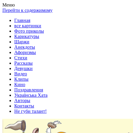
Весела хата — прикольные картинки, смешные истории, клипы
Покажем всем ваши фото приколы, карикатуры, шаржи, стихи, 
Меню
Перейти к содержимому
Главная
все картинки
Фото приколы
Карикатуры
Шаржи
Анекдоты
Афоризмы
Стихи
Рассказы
Девушки
Видео
Клипы
Кино
Поздравления
Українська Хата
Авторы
Контакты
Не губи талант!