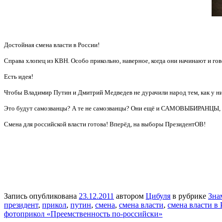
Достойная с
мена власти в России!
Справа хлопец из КВН. Особо прикольно, наверное, когда они начинают и го
Есть идея!
Чтобы Владимир Путин и Дмитрий Медведев не дурачили народ тем, как у них
Это будут самозванцы? А те не самозванцы? Они ещё и САМОВЫБИРАНЦЫ, к
Смена для российской власти готова! Вперёд, на выборы ПрезидентОВ!
Запись опубликована
23.12.2011
автором
Цибуля
в рубрике
Зна
президент
,
прикол
,
путин
,
смена
,
смена власти
,
смена власти в
фотоприкол «Преемственность по-российски»