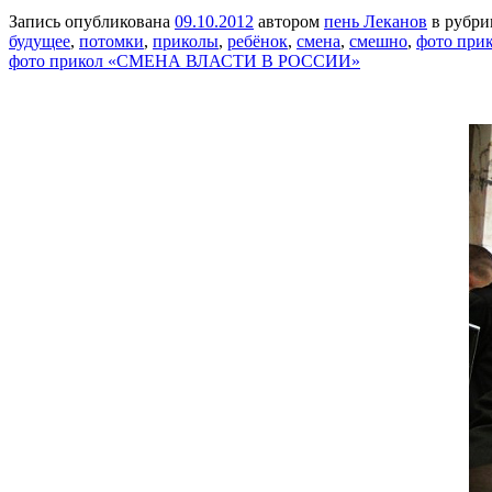
Запись опубликована
09.10.2012
автором
пень Леканов
в рубр
будущее
,
потомки
,
приколы
,
ребёнок
,
смена
,
смешно
,
фото при
фото прикол «СМЕНА ВЛАСТИ В РОССИИ»