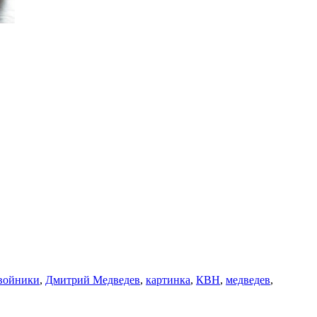
войники
,
Дмитрий Медведев
,
картинка
,
КВН
,
медведев
,