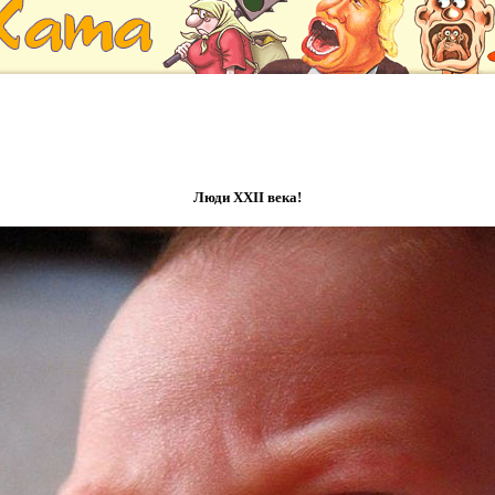
Люди ХХІІ века!