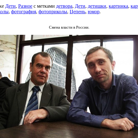
ике
Дети
,
Разное
с метками
детвора
,
Дети
,
детишки
,
картинка
,
ка
колы
,
фотография
,
фотоприколы
,
Цепень
,
юмор
.
Смена власти в России.