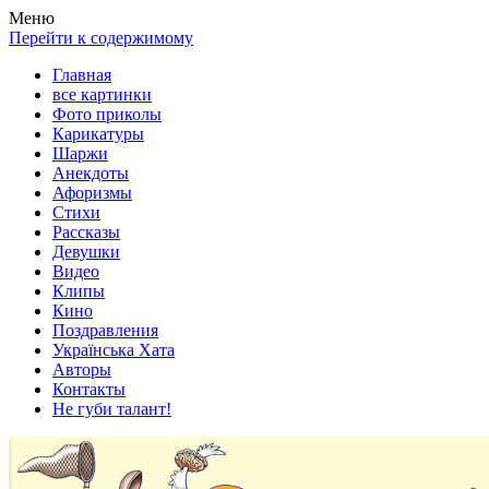
Весела хата — прикольные картинки, смешные истории, клипы
Покажем всем ваши фото приколы, карикатуры, шаржи, стихи, 
Меню
Перейти к содержимому
Главная
все картинки
Фото приколы
Карикатуры
Шаржи
Анекдоты
Афоризмы
Стихи
Рассказы
Девушки
Видео
Клипы
Кино
Поздравления
Українська Хата
Авторы
Контакты
Не губи талант!