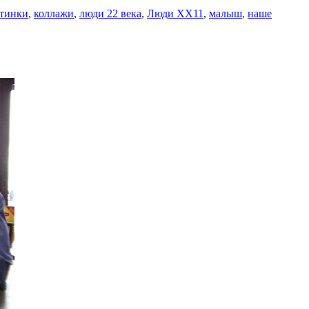
ртинки
,
коллажи
,
люди 22 века
,
Люди ХХ11
,
малыш
,
наше