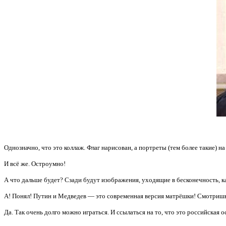
Однозначно, что это коллаж. Флаг нарисован, а портреты (тем более такие) н
И всё же. Остроумно!
А что дальше будет? Сзади будут изображения, уходящие в бесконечность, ка
А! Понял! Путин и Медведев — это современная версия матрёшки! Смотри
Да. Так очень долго можно играться. И ссылаться на то, что это российская о