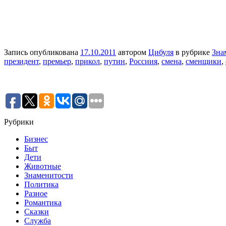
Запись опубликована
17.10.2011
автором
Цибуля
в рубрике
Зна
президент
,
премьер
,
прикол
,
путин
,
Россиия
,
смена
,
сменщики
,
Рубрики
Бизнес
Быт
Дети
Животные
Знаменитости
Политика
Разное
Романтика
Сказки
Служба