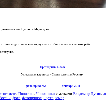
ворить голосами Путина и Медведева.
 происходит смена власти, нужно их обоих заменить на этих ребят.
 тому же.
Президенты в Хате.
Уникальная картинка «Смена власти в России».
фото приколы
декабрь 2011
менитости
,
Политика
,
Чиновники
с метками
Владимир Путин
,
д
 России
,
фото
,
фотоприкол
,
шутка
,
юмор
.