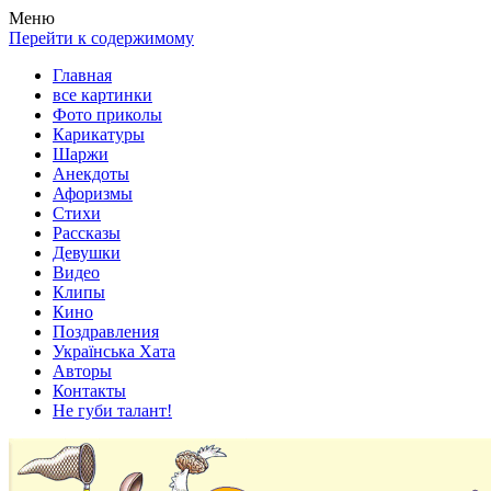
Весела хата — прикольные картинки, смешные истории,
Покажем всем ваши фото приколы, карикатуры, шаржи, стихи,
Меню
клипы!
рассказы, видео и песни!
Перейти к содержимому
Главная
все картинки
Фото приколы
Карикатуры
Шаржи
Анекдоты
Афоризмы
Стихи
Рассказы
Девушки
Видео
Клипы
Кино
Поздравления
Українська Хата
Авторы
Контакты
Не губи талант!