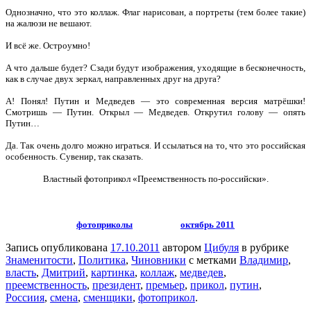
Однозначно, что это коллаж. Флаг нарисован, а портреты (тем более такие)
на жалюзи не вешают.
И всё же. Остроумно!
А что дальше будет? Сзади будут изображения, уходящие в бесконечность,
как в случае двух зеркал, направленных друг на друга?
А! Понял! Путин и Медведев — это современная версия матрёшки!
Смотришь — Путин. Открыл — Медведев. Открутил голову — опять
Путин…
Да. Так очень долго можно играться. И ссылаться на то, что это российская
особенность. Сувенир, так сказать.
Властный фотоприкол «Преемственность по-российски».
фотоприколы
октябрь 2011
Запись опубликована
17.10.2011
автором
Цибуля
в рубрике
Знаменитости
,
Политика
,
Чиновники
с метками
Владимир
,
власть
,
Дмитрий
,
картинка
,
коллаж
,
медведев
,
преемственность
,
президент
,
премьер
,
прикол
,
путин
,
Россиия
,
смена
,
сменщики
,
фотоприкол
.