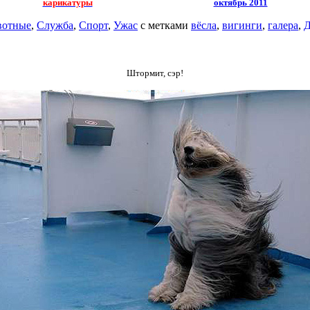
карикатуры
октябрь 2011
отные
,
Служба
,
Спорт
,
Ужас
с метками
вёсла
,
вигинги
,
галера
,
Д
Штормит, сэр!