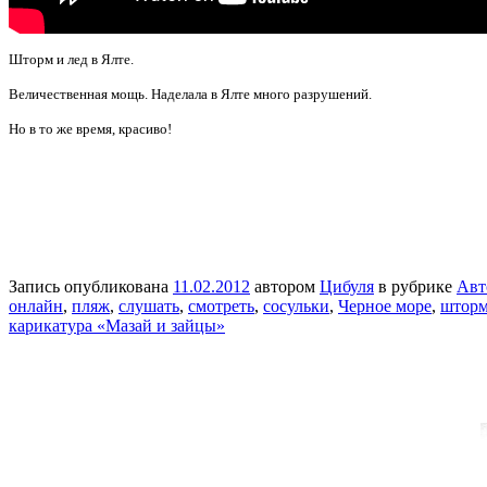
Шторм и лед в Ялте.
Величественная мощь. Наделала в Ялте много разрушений.
Но в то же время, красиво!
Запись опубликована
11.02.2012
автором
Цибуля
в рубрике
Авт
онлайн
,
пляж
,
слушать
,
смотреть
,
сосульки
,
Черное море
,
штор
карикатура «Мазай и зайцы»