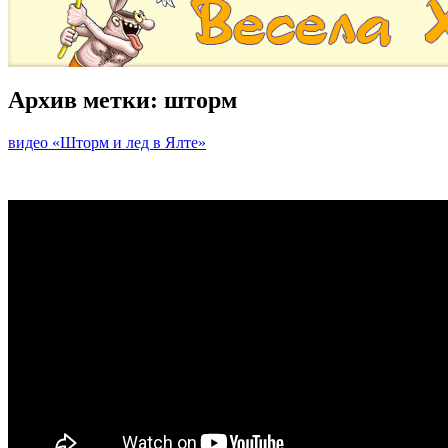
Архив метки:
шторм
видео «Шторм и лед в Ялте»