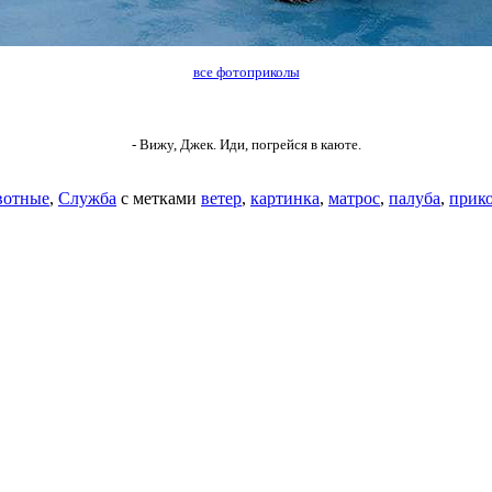
все фотоприколы
- Вижу, Джек. Иди, погрейся в каюте.
отные
,
Служба
с метками
ветер
,
картинка
,
матрос
,
палуба
,
прик