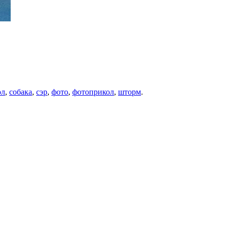
ол
,
собака
,
сэр
,
фото
,
фотоприкол
,
шторм
.