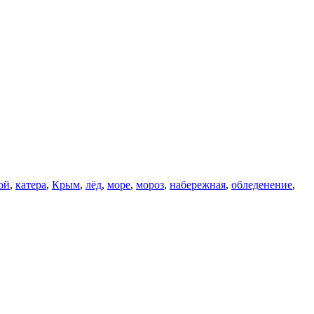
ой
,
катера
,
Крым
,
лёд
,
море
,
мороз
,
набережная
,
обледенение
,