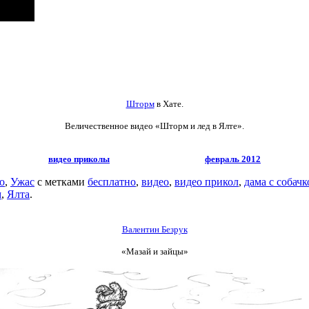
Шторм
в Хате.
Величественное видео
«Шторм и лед в Ялте».
видео приколы
февраль 2012
о
,
Ужас
с метками
бесплатно
,
видео
,
видео прикол
,
дама с собачк
м
,
Ялта
.
Валентин Безрук
«Мазай и зайцы»