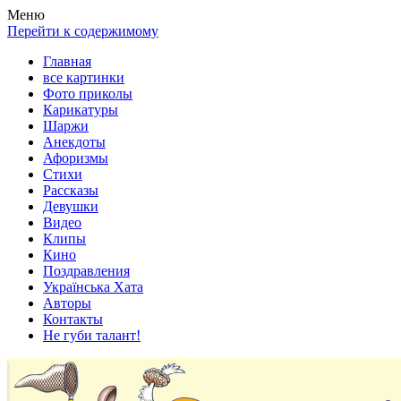
Весела хата — прикольные картинки, смешные истории, клипы
Покажем всем ваши фото приколы, карикатуры, шаржи, стихи, 
Меню
Перейти к содержимому
Главная
все картинки
Фото приколы
Карикатуры
Шаржи
Анекдоты
Афоризмы
Стихи
Рассказы
Девушки
Видео
Клипы
Кино
Поздравления
Українська Хата
Авторы
Контакты
Не губи талант!