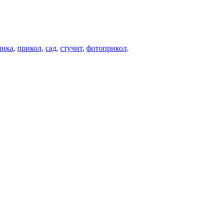
инка
,
прикол
,
сад
,
стучит
,
фотоприкол
.