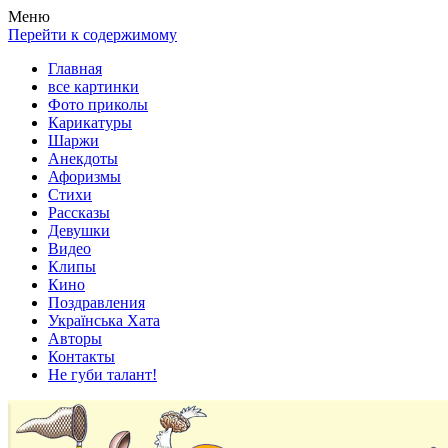
Весела хата — прикольные картинки, смешные истории, клипы
Покажем всем ваши фото приколы, карикатуры, шаржи, стихи, 
Меню
Перейти к содержимому
Главная
все картинки
Фото приколы
Карикатуры
Шаржи
Анекдоты
Афоризмы
Стихи
Рассказы
Девушки
Видео
Клипы
Кино
Поздравления
Українська Хата
Авторы
Контакты
Не губи талант!