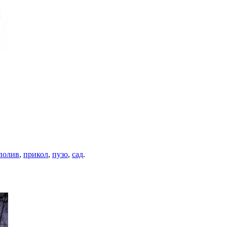
полив
,
прикол
,
пузо
,
сад
.