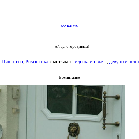
все клипы
— Ай да, огородницы!
,
Пикантно
,
Романтика
с метками
видеоклип
,
дача
,
девушки
,
кли
Воспитание