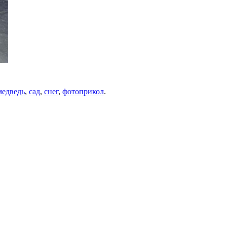
медведь
,
сад
,
снег
,
фотоприкол
.