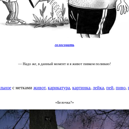
голосовать
— Надо же, в данный момент и я живот пивком поливаю!
льное
с метками
живот
,
карикатура
,
картинка
,
лейка
,
пей
,
пиво
,
«Белочка?»