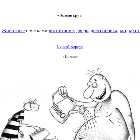
- Хозяин крут!
,
Животные
с метками
воспитание
,
дверь
,
дрессировка
,
кот
,
крат
Сергей Корсун
«Полив»