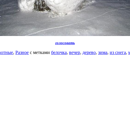
голосовать
отные
,
Разное
с метками
белочка
,
вечер
,
дерево
,
зима
,
из снега
,