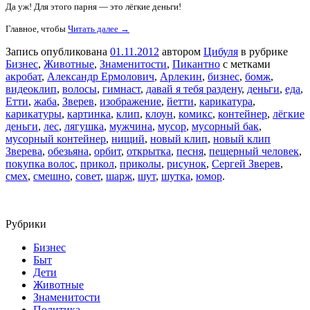
Да уж! Для этого парня — это лёгкие деньги!
Главное, чтобы
Читать далее →
Запись опубликована
01.11.2012
автором
Цибуля
в рубрике
Бизнес
,
Животные
,
Знаменитости
,
Пикантно
с метками
акробат
,
Александр Ермолович
,
Арлекин
,
бизнес
,
бомж
,
видеоклип
,
волосы
,
гимнаст
,
давай я тебя раздену
,
деньги
,
еда
,
Етти
,
жаба
,
Зверев
,
изображение
,
йетти
,
карикатура
,
карикатуры
,
картинка
,
клип
,
клоун
,
комикс
,
контейнер
,
лёгкие
деньги
,
лес
,
лягушка
,
мужчина
,
мусор
,
мусорный бак
,
мусорный контейнер
,
нищий
,
новый клип
,
новый клип
Зверева
,
обезьяна
,
орбит
,
открытка
,
песня
,
пещерный человек
,
покупка волос
,
прикол
,
приколы
,
рисунок
,
Сергей Зверев
,
смех
,
смешно
,
совет
,
шарж
,
шут
,
шутка
,
юмор
.
Рубрики
Бизнес
Быт
Дети
Животные
Знаменитости
Политика