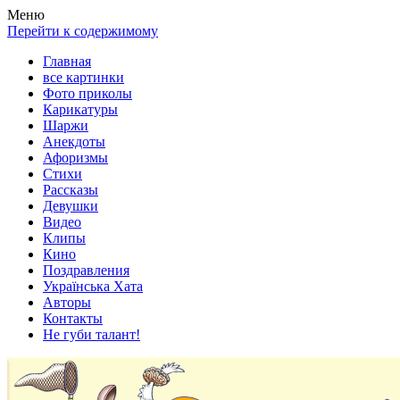
Весела хата — прикольные картинки, смешные истории,
Покажем всем ваши фото приколы, карикатуры, шаржи, стихи,
Меню
клипы!
рассказы, видео и песни!
Перейти к содержимому
Главная
все картинки
Фото приколы
Карикатуры
Шаржи
Анекдоты
Афоризмы
Стихи
Рассказы
Девушки
Видео
Клипы
Кино
Поздравления
Українська Хата
Авторы
Контакты
Не губи талант!