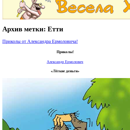
Архив метки:
Етти
Приколы от Александра Ермоловича!
Приколы!
Александр Ермолович
«Лёгкие деньги»