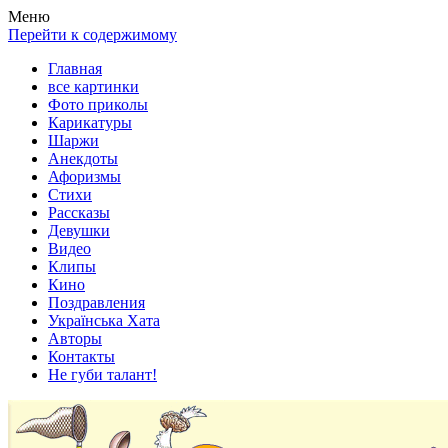
Весела хата — прикольные картинки, смешные истории,
Покажем всем ваши фото приколы, карикатуры, шаржи, стихи,
Меню
клипы!
рассказы, видео и песни!
Перейти к содержимому
Главная
все картинки
Фото приколы
Карикатуры
Шаржи
Анекдоты
Афоризмы
Стихи
Рассказы
Девушки
Видео
Клипы
Кино
Поздравления
Українська Хата
Авторы
Контакты
Не губи талант!