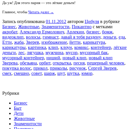
Да уж! Для этого парня — это лёгкие деньги!
Главное, чтобы
Читать далее →
Запись опубликована
01.11.2012
автором
Цибуля
в рубрике
Бизнес
,
Животные
,
Знаменитости
,
Пикантно
с метками
акробат
,
Александр Ермолович
,
Арлекин
,
бизнес
,
бомж
,
видеоклип
,
волосы
,
гимнаст
,
давай я тебя раздену
,
деньги
,
еда
,
Етти
,
жаба
,
Зверев
,
изображение
,
йетти
,
карикатура
,
карикатуры
,
картинка
,
клип
,
клоун
,
комикс
,
контейнер
,
лёгкие
деньги
,
лес
,
лягушка
,
мужчина
,
мусор
,
мусорный бак
,
мусорный контейнер
,
нищий
,
новый клип
,
новый клип
Зверева
,
обезьяна
,
орбит
,
открытка
,
песня
,
пещерный человек
,
покупка волос
,
прикол
,
приколы
,
рисунок
,
Сергей Зверев
,
смех
,
смешно
,
совет
,
шарж
,
шут
,
шутка
,
юмор
.
Рубрики
Бизнес
Быт
Дети
Животные
Знаменитости
Политика