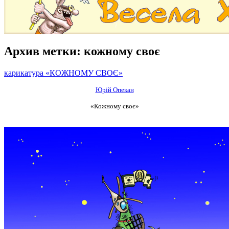
Архив метки:
кожному своє
карикатура «КОЖНОМУ СВОЄ»
Юрій Опекан
«Кожному своє»