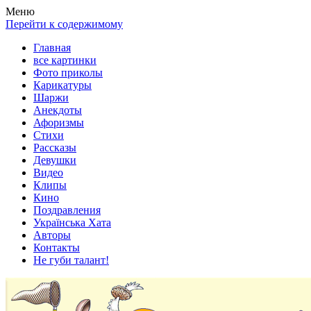
Весела хата — прикольные картинки, смешные истории,
Покажем всем ваши фото приколы, карикатуры, шаржи, стихи,
Меню
клипы!
рассказы, видео и песни!
Перейти к содержимому
Главная
все картинки
Фото приколы
Карикатуры
Шаржи
Анекдоты
Афоризмы
Стихи
Рассказы
Девушки
Видео
Клипы
Кино
Поздравления
Українська Хата
Авторы
Контакты
Не губи талант!