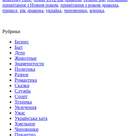
привітання з Новим роком
,
привітання з роком дракона
,
прикол
,
рік дракона
,
україна
,
чиновники
,
ялинка
.
Рубрики
Бизнес
Быт
Дети
Животные
Знаменитости
Политика
Разное
Романтика
Сказки
Служба
Спорт
Техника
Увлечения
Ужас
Українська хата
Хмельное
Чиновники
Пикантно