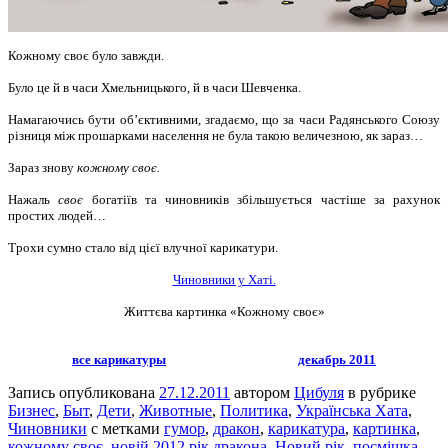
Кожному своє було завжди.
Було це й в часи Хмельницького, й в часи Шевченка.
Намагаючись бути об’єктивними, згадаємо, що за часи Радянського Союзу
різниця між прошарками населення не була такою величезною, як зараз…
Зараз знову
кожному своє.
Нажаль
своє
богатіїв та чиновників збільшується частіше за рахунок
простих людей…
Трохи сумно стало від цієї влучної карикатури.
Чиновники у Хаті.
Життєва картинка «Кожному своє»
все карикатуры
декабрь 2011
Запись опубликована
27.12.2011
автором
Цибуля
в рубрике
Бизнес
,
Быт
,
Дети
,
Животные
,
Политика
,
Українська Хата
,
Чиновники
с метками
гумор
,
дракон
,
карикатура
,
картинка
,
кожному своє
,
новій 2012 рік дракона
,
Новий рік
,
посмішка
,