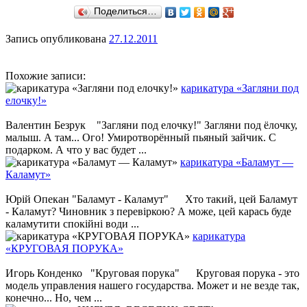
Поделиться…
Запись опубликована
27.12.2011
Похожие записи:
карикатура «Загляни под
елочку!»
Валентин Безрук "Загляни под елочку!" Загляни под ёлочку,
малыш. А там... Ого! Умиротворённый пьяный зайчик. С
подарком. А что у вас будет ...
карикатура «Баламут —
Каламут»
Юрій Опекан "Баламут - Каламут" Хто такий, цей Баламут
- Каламут? Чиновник з перевіркою? А може, цей карась буде
каламутити спокійні води ...
карикатура
«КРУГОВАЯ ПОРУКА»
Игорь Конденко "Круговая порука" Круговая порука - это
модель управления нашего государства. Может и не везде так,
конечно... Но, чем ...