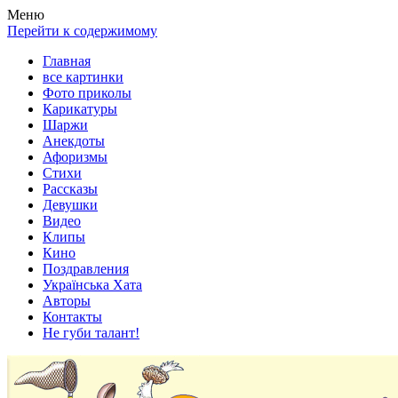
Весела хата — прикольные картинки, смешные истории,
Покажем всем ваши фото приколы, карикатуры, шаржи, стихи,
Меню
клипы!
рассказы, видео и песни!
Перейти к содержимому
Главная
все картинки
Фото приколы
Карикатуры
Шаржи
Анекдоты
Афоризмы
Стихи
Рассказы
Девушки
Видео
Клипы
Кино
Поздравления
Українська Хата
Авторы
Контакты
Не губи талант!