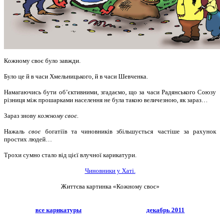
Кожному своє було завжди.
Було це й в часи Хмельницького, й в часи Шевченка.
Намагаючись бути об’єктивними, згадаємо, що за часи Радянського Союзу
різниця між прошарками населення не була такою величезною, як зараз…
Зараз знову
кожному своє.
Нажаль
своє
богатіїв та чиновників збільшується частіше за рахунок
простих людей…
Трохи сумно стало від цієї влучної карикатури.
Чиновники у Хаті.
Життєва картинка «Кожному своє»
все карикатуры
декабрь 2011