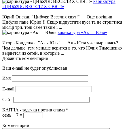
карикатура
«ЦИБУЛЯ: ВЕСЕЛИХ СВЯТ!»
Юрий Опекан "Цибуля: Веселих свят!" Оце потішив
Цибулю пане Юрію!!! Якщо відпустити вуса та не стригтися
місяці три, тоді саме таким і ...
карикатура «Ак — Юля»
Игорь Конденко "Ак - Юля" Ак - Юля уже вырвалась?
Чем дальше, тем меньше верится в то, что Юлия Тимошенко
вырвется из сетей, в которые ...
Добавить комментарий
Ваш e-mail не будет опубликован.
Имя
E-mail
Сайт
КАПЧА - задачка против спама
*
семь − 7 =
Комментарий