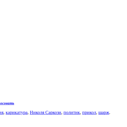
лосовать
ия
,
карикатура
,
Николя Саркози
,
политик
,
прикол
,
шарж
.