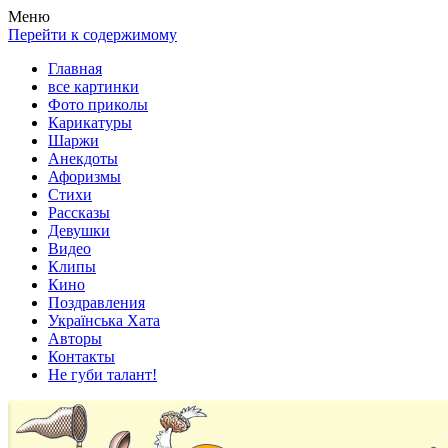
Весела хата — прикольные картинки, смешные истории, клипы
Покажем всем ваши фото приколы, карикатуры, шаржи, стихи, 
Меню
Перейти к содержимому
Главная
все картинки
Фото приколы
Карикатуры
Шаржи
Анекдоты
Афоризмы
Стихи
Рассказы
Девушки
Видео
Клипы
Кино
Поздравления
Українська Хата
Авторы
Контакты
Не губи талант!