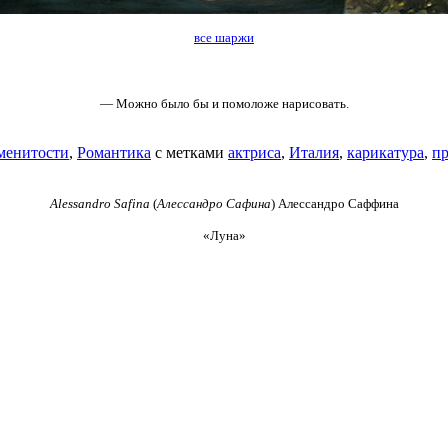
все шаржи
— Можно было бы и помоложе нарисовать.
менитости
,
Романтика
с метками
актриса
,
Италия
,
карикатура
,
п
Alessandro Safina
(
Алессандро Сафина
) Алессандро Саффина
«Луна»