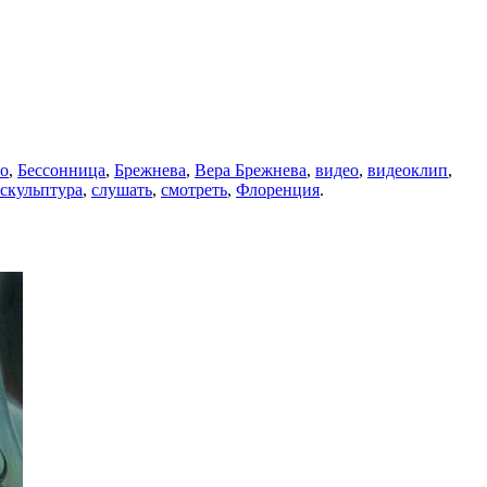
но
,
Бессонница
,
Брежнева
,
Вера Брежнева
,
видео
,
видеоклип
,
скульптура
,
слушать
,
смотреть
,
Флоренция
.