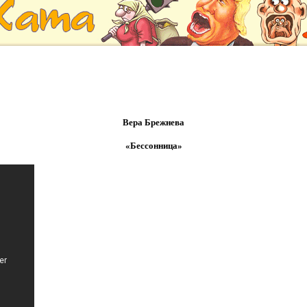
Вера Брежнева
«Бессонница»