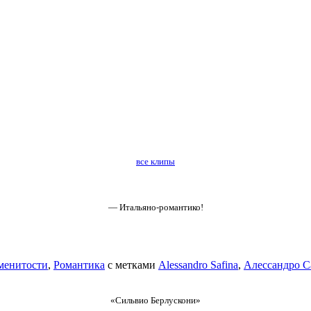
все клипы
— Итальяно-романтико!
менитости
,
Романтика
с метками
Alessandro Safina
,
Алессандро 
«Сильвио Берлускони»