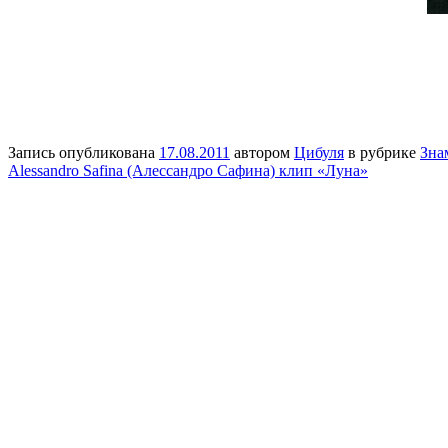
Запись опубликована
17.08.2011
автором
Цибуля
в рубрике
Зна
Alessandro Safina (Алессандро Сафина) клип «Луна»