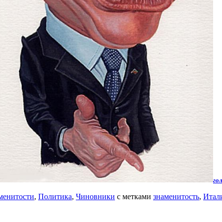
го
менитости
,
Политика
,
Чиновники
с метками
знаменитость
,
Итал