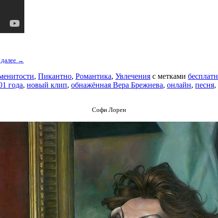
 далее →
менитости
,
Пикантно
,
Романтика
,
Увлечения
с метками
бесплат
01 года
,
новый клип
,
обнажённая Вера Брежнева
,
онлайн
,
песня
,
Софи Лорен