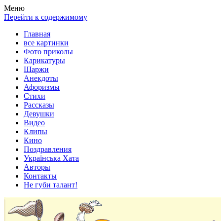
Весела хата — прикольные картинки, смешные истории,
Покажем всем ваши фото приколы, карикатуры, шаржи, стихи,
Меню
клипы!
рассказы, видео и песни!
Перейти к содержимому
Главная
все картинки
Фото приколы
Карикатуры
Шаржи
Анекдоты
Афоризмы
Стихи
Рассказы
Девушки
Видео
Клипы
Кино
Поздравления
Українська Хата
Авторы
Контакты
Не губи талант!