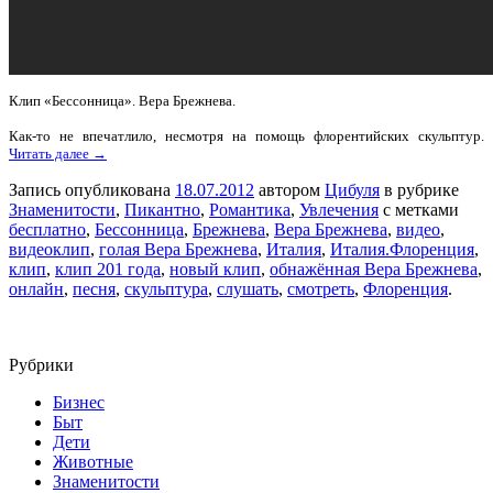
Клип «Бессонница». Вера Брежнева.
Как-то не впечатлило, несмотря на помощь флорентийских скульптур.
Читать далее →
Запись опубликована
18.07.2012
автором
Цибуля
в рубрике
Знаменитости
,
Пикантно
,
Романтика
,
Увлечения
с метками
бесплатно
,
Бессонница
,
Брежнева
,
Вера Брежнева
,
видео
,
видеоклип
,
голая Вера Брежнева
,
Италия
,
Италия.Флоренция
,
клип
,
клип 201 года
,
новый клип
,
обнажённая Вера Брежнева
,
онлайн
,
песня
,
скульптура
,
слушать
,
смотреть
,
Флоренция
.
Рубрики
Бизнес
Быт
Дети
Животные
Знаменитости