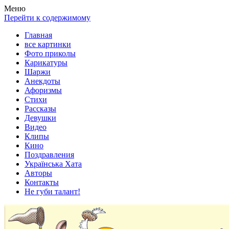
Весела хата — прикольные картинки, смешные истории,
Покажем всем ваши фото приколы, карикатуры, шаржи, стихи,
Меню
клипы!
рассказы, видео и песни!
Перейти к содержимому
Главная
все картинки
Фото приколы
Карикатуры
Шаржи
Анекдоты
Афоризмы
Стихи
Рассказы
Девушки
Видео
Клипы
Кино
Поздравления
Українська Хата
Авторы
Контакты
Не губи талант!