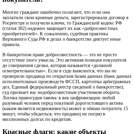
Многие граждане ошибочно полагают, что если они
заплатили свои кровные деньги, зарегистрировали договор в
Росреестре и получили ключи, то Гражданский кодекс РФ
(статья 302) надежно защищает их как «добросовестных
приобретателей». К сожалению, судебная практика
Верховного Суда РФ в делах о банкротстве диктует иные
правила.
В банкротном праве добросовестность — это не просто
отсутствие злого умысла. Это активная позиция покупателя
до совершения сделки, которая называется «должной
осмотрительностью». Если в суде выяснится, что вы не
проверили продавца по открытым базам данных (банк данных
исполнительных производств ФССП, картотека арбитражных
дел, Единый федеральный реестр сведений о банкротстве),
суд признает вас недобросовестным участником оборота.
Логика правосудия такова: в век цифровизации любой
разумный человек перед покупкой дорогостоящего актива
(каким является недвижимость) может и обязан потратить 15
минут, чтобы убедиться, что продавец не погряз в
миллионных долгах по кредитам.
Красные флаги: какие объекты