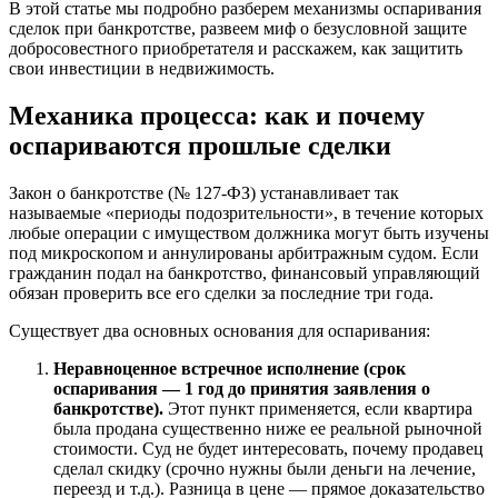
В этой статье мы подробно разберем механизмы оспаривания
сделок при банкротстве, развеем миф о безусловной защите
добросовестного приобретателя и расскажем, как защитить
свои инвестиции в недвижимость.
Механика процесса: как и почему
оспариваются прошлые сделки
Закон о банкротстве (№ 127-ФЗ) устанавливает так
называемые «периоды подозрительности», в течение которых
любые операции с имуществом должника могут быть изучены
под микроскопом и аннулированы арбитражным судом. Если
гражданин подал на банкротство, финансовый управляющий
обязан проверить все его сделки за последние три года.
Существует два основных основания для оспаривания:
Неравноценное встречное исполнение (срок
оспаривания — 1 год до принятия заявления о
банкротстве).
Этот пункт применяется, если квартира
была продана существенно ниже ее реальной рыночной
стоимости. Суд не будет интересовать, почему продавец
сделал скидку (срочно нужны были деньги на лечение,
переезд и т.д.). Разница в цене — прямое доказательство