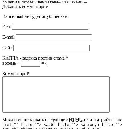
выдается независимой геммологической ...
Добавить комментарий
Ваш e-mail не будет опубликован.
Имя
E-mail
Сайт
КАПЧА - задачка против спама
*
восемь −
= 4
Комментарий
Можно использовать следующие
HTML
-теги и атрибуты:
<a
href="" title=""> <abbr title=""> <acronym title="">
<b> <blockquote cite=""> <cite> <code> <del