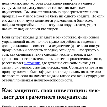
недвижимостью, которая формально записана на одного
супруга, но по факту является совместно нажитым
имуществом. Вы можете тщательно проверить титульного
продавца — у него может не быть ни одного кредита. Но если
его жена (или муж) занимается рискованным бизнесом,
набрала микрозаймов или выступала поручителем, угроза
нависнет над их общей квартирой.
Если супруг продавца впадает в банкротство, финансовый
управляющий имеет полное право потребовать выделить
долю должника в совместном имуществе (даже если оно уже
продано вам) и оспорить передачу этой доли. Развернуто о
том, как оценивать такие специфические угрозы, и как
финансовая несостоятельность влияет на родственные связи,
рассказывает
источник
, где детально описаны риски для
семьи при банкротстве физических лиц. Согласие супруга на
продажу должно быть оформлено нотариально, но даже оно
не спасает, если на момент выдачи такого согласия супруг уже
отвечал признакам неплатежеспособности.
Как защитить свои инвестиции: чек-
лист для грамотного покупателя
Чтобы не остаться на улице с долгами и разбитыми