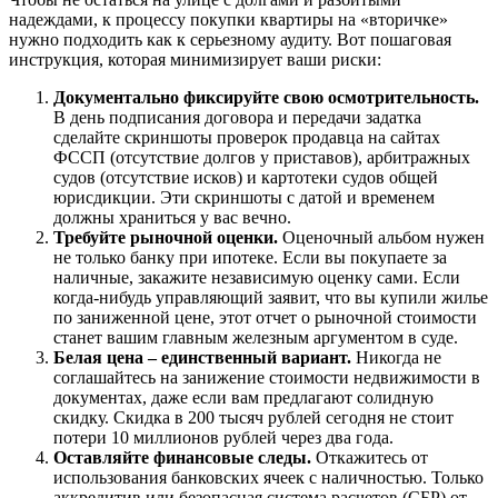
надеждами, к процессу покупки квартиры на «вторичке»
нужно подходить как к серьезному аудиту. Вот пошаговая
инструкция, которая минимизирует ваши риски:
Документально фиксируйте свою осмотрительность.
В день подписания договора и передачи задатка
сделайте скриншоты проверок продавца на сайтах
ФССП (отсутствие долгов у приставов), арбитражных
судов (отсутствие исков) и картотеки судов общей
юрисдикции. Эти скриншоты с датой и временем
должны храниться у вас вечно.
Требуйте рыночной оценки.
Оценочный альбом нужен
не только банку при ипотеке. Если вы покупаете за
наличные, закажите независимую оценку сами. Если
когда-нибудь управляющий заявит, что вы купили жилье
по заниженной цене, этот отчет о рыночной стоимости
станет вашим главным железным аргументом в суде.
Белая цена – единственный вариант.
Никогда не
соглашайтесь на занижение стоимости недвижимости в
документах, даже если вам предлагают солидную
скидку. Скидка в 200 тысяч рублей сегодня не стоит
потери 10 миллионов рублей через два года.
Оставляйте финансовые следы.
Откажитесь от
использования банковских ячеек с наличностью. Только
аккредитив или безопасная система расчетов (СБР) от