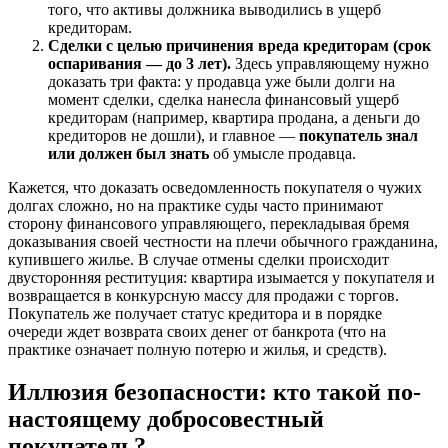
того, что активы должника выводились в ущерб
кредиторам.
Сделки с целью причинения вреда кредиторам (срок
оспаривания — до 3 лет).
Здесь управляющему нужно
доказать три факта: у продавца уже были долги на
момент сделки, сделка нанесла финансовый ущерб
кредиторам (например, квартира продана, а деньги до
кредиторов не дошли), и главное —
покупатель знал
или должен был знать
об умысле продавца.
Кажется, что доказать осведомленность покупателя о чужих
долгах сложно, но на практике суды часто принимают
сторону финансового управляющего, перекладывая бремя
доказывания своей честности на плечи обычного гражданина,
купившего жилье. В случае отмены сделки происходит
двусторонняя реституция: квартира изымается у покупателя и
возвращается в конкурсную массу для продажи с торгов.
Покупатель же получает статус кредитора и в порядке
очереди ждет возврата своих денег от банкрота (что на
практике означает полную потерю и жилья, и средств).
Иллюзия безопасности: кто такой по-
настоящему добросовестный
покупатель?