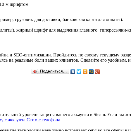
 10-м шрифтом.
имер, грузовик для доставки, банковская карта для оплаты).
буллиты), жирный шрифт для выделения главного, гиперссылки-к
на и SEO-оптимизации. Пройдитесь по своему текущему разделу
уясь на реальные боли ваших клиентов. Сделайте его удобным, 
Поделиться…
нительный уровень защиты вашего аккаунта в Steam. Если вы хот
ру с аккаунта Стим с телефона
звитие технологий неуклонно встраивает себя во все сферы наш