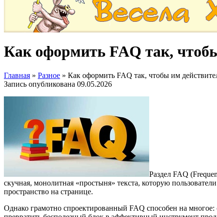
Как оформить FAQ так, чтобы
Главная
»
Разное
»
Как оформить FAQ так, чтобы им действите
Запись опубликована
09.05.2026
Раздел FAQ (Frequen
скучная, монолитная «простыня» текста, которую пользователи 
пространство на странице.
Однако грамотно спроектированный FAQ способен на многое: о
превратить бесполезный блок в эффективный инструмент прода