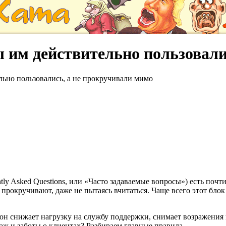
 им действительно пользовали
льно пользовались, а не прокручивали мимо
tly Asked Questions, или «Часто задаваемые вопросы») есть почт
прокручивают, даже не пытаясь вчитаться. Чаще всего этот блок
н снижает нагрузку на службу поддержки, снимает возражения 
ж и заботы о клиентах? Разбираем главные правила.