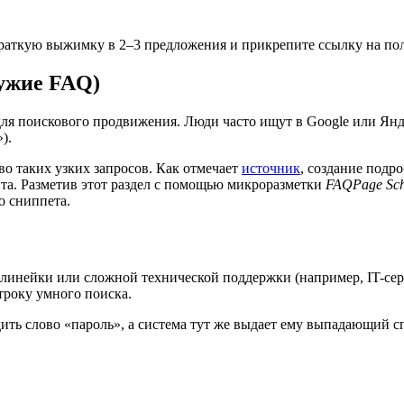
 краткую выжимку в 2–3 предложения и прикрепите ссылку на по
ружие FAQ)
 для поискового продвижения. Люди часто ищут в Google или Ян
).
о таких узких запросов. Как отмечает
источник
, создание под
та. Разметив этот раздел с помощью микроразметки
FAQPage Sc
о сниппета.
инейки или сложной технической поддержки (например, IT-серви
троку умного поиска.
ить слово «пароль», а система тут же выдает ему выпадающий с