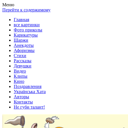
Весела хата — прикольные картинки, смешные истории, клипы
Покажем всем ваши фото приколы, карикатуры, шаржи, стихи, 
Меню
Перейти к содержимому
Главная
все картинки
Фото приколы
Карикатуры
Шаржи
Анекдоты
Афоризмы
Стихи
Рассказы
Девушки
Видео
Клипы
Кино
Поздравления
Українська Хата
Авторы
Контакты
Не губи талант!