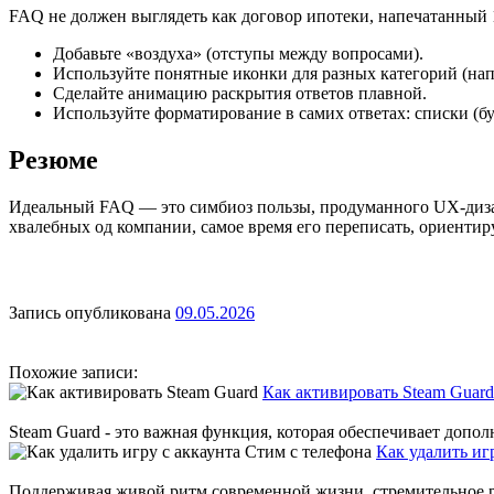
FAQ не должен выглядеть как договор ипотеки, напечатанный
Добавьте «воздуха» (отступы между вопросами).
Используйте понятные иконки для разных категорий (напр
Сделайте анимацию раскрытия ответов плавной.
Используйте форматирование в самих ответах: списки (
Резюме
Идеальный FAQ — это симбиоз пользы, продуманного UX-дизай
хвалебных од компании, самое время его переписать, ориентир
Запись опубликована
09.05.2026
Похожие записи:
Как активировать Steam Guard
Steam Guard - это важная функция, которая обеспечивает допол
Как удалить иг
Поддерживая живой ритм современной жизни, стремительное ра