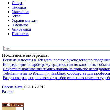
Спорт
Техника
Увлечения
Ужас
Українська хата
Хмельное
Чиновники
Пикантно
Последние материалы
Реклама и посевы в Telegram: полное руководство по продви
Конференции по арбитражу трафика: гид по ключевым события
Секреты выращивания зимних яблонь на примере легендарного
Telegram-чаты по iGaming и gambling: сообщества для профес
Раздел квартиры при ипотеке: разбор реального кейса из суде
Весела Хата
© 2011-2026
Разное