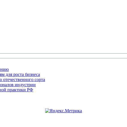
жению
м для роста бизнеса
 отечественного сорта
сионалов индустрии
бной практики РФ