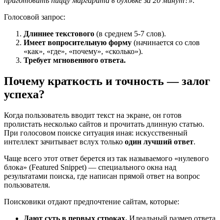
приготовить пиццу маргарита в духовке за 20 минут?»
.
Голосовой запрос:
Длиннее текстового
(в среднем 5-7 слов).
Имеет вопросительную форму
(начинается со слов
«как», «где», «почему», «сколько»).
Требует мгновенного ответа.
Почему краткость и точность — залог
успеха?
Когда пользователь вводит текст на экране, он готов
пролистать несколько сайтов и прочитать длинную статью.
При голосовом поиске ситуация иная: искусственный
интеллект зачитывает вслух только
один лучший ответ
.
Чаще всего этот ответ берется из так называемого «нулевого
блока» (Featured Snippet) — специального окна над
результатами поиска, где написан прямой ответ на вопрос
пользователя.
Поисковики отдают предпочтение сайтам, которые:
Дают суть в первых строках.
Идеальный размер ответа