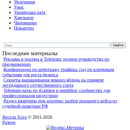
Увлечения
Ужас
Українська хата
Хмельное
Чиновники
Пикантно
Последние материалы
Реклама и посевы в Telegram: полное руководство по
продвижению
Конференции по арбитражу трафика: гид по ключевым
событиям для роста бизнеса
Секреты выращивания зимних яблонь на примере
легендарного отечественного сорта
Telegram-чаты по iGaming и gambling: сообщества для
профессионалов индустрии
Раздел квартиры при ипотеке: разбор реального кейса из
судебной практики РФ
Весела Хата
© 2011-2026
Разное