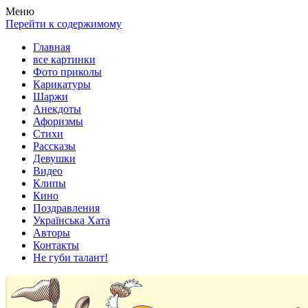
Весела хата — прикольные картинки, смешные истории,
Покажем всем ваши фото приколы, карикатуры, шаржи, стихи,
Меню
клипы!
рассказы, видео и песни!
Перейти к содержимому
Главная
все картинки
Фото приколы
Карикатуры
Шаржи
Анекдоты
Афоризмы
Стихи
Рассказы
Девушки
Видео
Клипы
Кино
Поздравления
Українська Хата
Авторы
Контакты
Не губи талант!