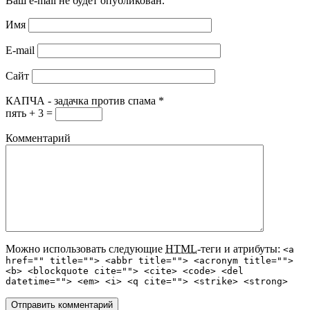
Ваш e-mail не будет опубликован.
Имя
E-mail
Сайт
КАПЧА - задачка против спама
*
пять + 3 =
Комментарий
Можно использовать следующие
HTML
-теги и атрибуты:
<a
href="" title=""> <abbr title=""> <acronym title="">
<b> <blockquote cite=""> <cite> <code> <del
datetime=""> <em> <i> <q cite=""> <strike> <strong>