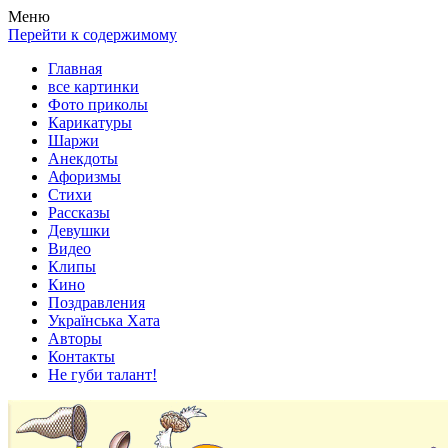
Весела хата — прикольные картинки, смешные истории,
Покажем всем ваши фото приколы, карикатуры, шаржи, стихи,
Меню
клипы!
рассказы, видео и песни!
Перейти к содержимому
Главная
все картинки
Фото приколы
Карикатуры
Шаржи
Анекдоты
Афоризмы
Стихи
Рассказы
Девушки
Видео
Клипы
Кино
Поздравления
Українська Хата
Авторы
Контакты
Не губи талант!