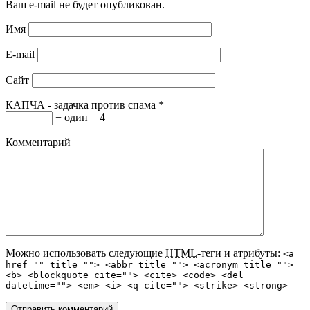
Ваш e-mail не будет опубликован.
Имя
E-mail
Сайт
КАПЧА - задачка против спама
*
− один = 4
Комментарий
Можно использовать следующие
HTML
-теги и атрибуты:
<a
href="" title=""> <abbr title=""> <acronym title="">
<b> <blockquote cite=""> <cite> <code> <del
datetime=""> <em> <i> <q cite=""> <strike> <strong>