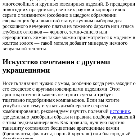
многослойных и крупных ювелирных изделий. В преддверии
новогодних праздников, светских раутов и корпоративов
серьги с танзанитом (особенно в щедром обрамлении
сверкающих бриллиантов) станут лучшим выбором для
роскошного вечернего платья из тяжелого бархата или атласа
глубоких оттенков — черного, темно-синего или
серебристого. Зимой также можно присмотреться к моделям в
желтом золоте — такой металл добавит минералу немного
визуальной теплоты.
Искусство сочетания с другими
украшениями
Носить танзанит нужно с умом, особенно когда речь заходит о
его соседстве с другими ювелирными изделиями. Этот
аристократичный камень не терпит суеты и требует
тщательно подобранных компаньонов. Если вы хотите
углубиться в тему и узнать дизайнерские секреты
комбинирования, рекомендуем изучить полезный
источник
,
где детально разобраны образы и правила подбора украшений
с этим редким минералом. Как правило, лучшую партию
танзаниту составляют бесцветные драгоценные камни
(бриллианты, фианиты, горный хрусталь) или благородный