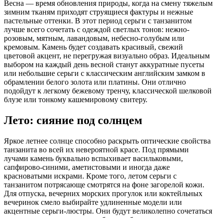
Весна — время обновления природы, когда на смену тяжелым
зимним тканям приходят струящиеся фактуры и нежные
пастельные оттенки. В этот период серьги с танзанитом
лучше всего сочетать с одеждой светлых тонов: нежно-
розовым, мятным, лавандовым, небесно-голубым или
кремовым. Камень будет создавать красивый, свежий
цветовой акцент, не перегружая визуально образ. Идеальным
выбором на каждый день весной станут аккуратные пусеты
или небольшие серьги с классическим английским замком в
обрамлении белого золота или платины. Они отлично
подойдут к легкому бежевому тренчу, классической шелковой
блузе или тонкому кашемировому свитеру.
Лето: сияние под солнцем
Яркое летнее солнце способно раскрыть оптические свойства
танзанита во всей их невероятной красе. Под прямыми
лучами камень буквально вспыхивает васильковыми,
сапфирово-синими, аметистовыми и иногда даже
красноватыми искрами. Кроме того, летом серьги с
танзанитом потрясающе смотрятся на фоне загорелой кожи.
Для отпуска, вечерних морских прогулок или коктейльных
вечеринок смело выбирайте удлиненные модели или
акцентные серьги-люстры. Они будут великолепно сочетаться