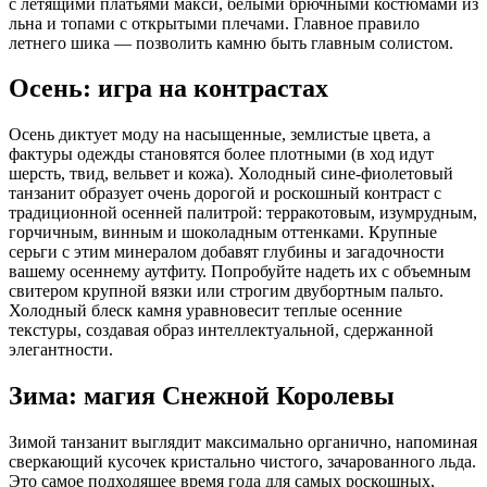
с летящими платьями макси, белыми брючными костюмами из
льна и топами с открытыми плечами. Главное правило
летнего шика — позволить камню быть главным солистом.
Осень: игра на контрастах
Осень диктует моду на насыщенные, землистые цвета, а
фактуры одежды становятся более плотными (в ход идут
шерсть, твид, вельвет и кожа). Холодный сине-фиолетовый
танзанит образует очень дорогой и роскошный контраст с
традиционной осенней палитрой: терракотовым, изумрудным,
горчичным, винным и шоколадным оттенками. Крупные
серьги с этим минералом добавят глубины и загадочности
вашему осеннему аутфиту. Попробуйте надеть их с объемным
свитером крупной вязки или строгим двубортным пальто.
Холодный блеск камня уравновесит теплые осенние
текстуры, создавая образ интеллектуальной, сдержанной
элегантности.
Зима: магия Снежной Королевы
Зимой танзанит выглядит максимально органично, напоминая
сверкающий кусочек кристально чистого, зачарованного льда.
Это самое подходящее время года для самых роскошных,