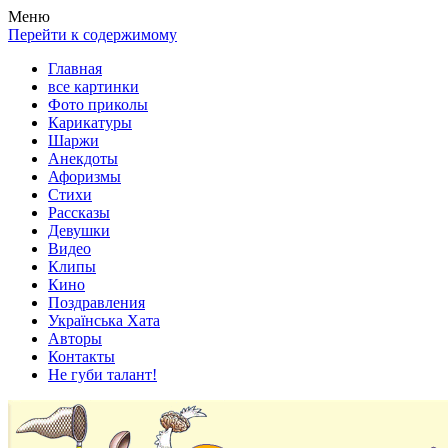
Весела хата — прикольные картинки, смешные истории,
Покажем всем ваши фото приколы, карикатуры, шаржи, стихи,
Меню
клипы!
рассказы, видео и песни!
Перейти к содержимому
Главная
все картинки
Фото приколы
Карикатуры
Шаржи
Анекдоты
Афоризмы
Стихи
Рассказы
Девушки
Видео
Клипы
Кино
Поздравления
Українська Хата
Авторы
Контакты
Не губи талант!