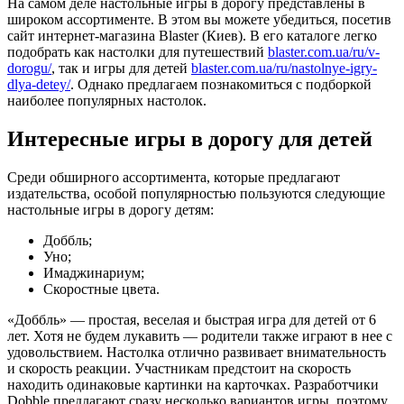
На самом деле настольные игры в дорогу представлены в
широком ассортименте. В этом вы можете убедиться, посетив
сайт интернет-магазина Blaster (Киев). В его каталоге легко
подобрать как настолки для путешествий
blaster.com.ua/ru/v-
dorogu/
, так и игры для детей
blaster.com.ua/ru/nastolnye-igry-
dlya-detey/
. Однако предлагаем познакомиться с подборкой
наиболее популярных настолок.
Интересные игры в дорогу для детей
Среди обширного ассортимента, которые предлагают
издательства, особой популярностью пользуются следующие
настольные игры в дорогу детям:
Доббль;
Уно;
Имаджинариум;
Скоростные цвета.
«Доббль» — простая, веселая и быстрая игра для детей от 6
лет. Хотя не будем лукавить — родители также играют в нее с
удовольствием. Настолка отлично развивает внимательность
и скорость реакции. Участникам предстоит на скорость
находить одинаковые картинки на карточках. Разработчики
Dobble предлагают сразу несколько вариантов игры, поэтому