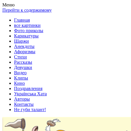
Весела хата — прикольные картинки, смешные истории,
Покажем всем ваши фото приколы, карикатуры, шаржи, стихи,
Меню
клипы!
рассказы, видео и песни!
Перейти к содержимому
Главная
все картинки
Фото приколы
Карикатуры
Шаржи
Анекдоты
Афоризмы
Стихи
Рассказы
Девушки
Видео
Клипы
Кино
Поздравления
Українська Хата
Авторы
Контакты
Не губи талант!