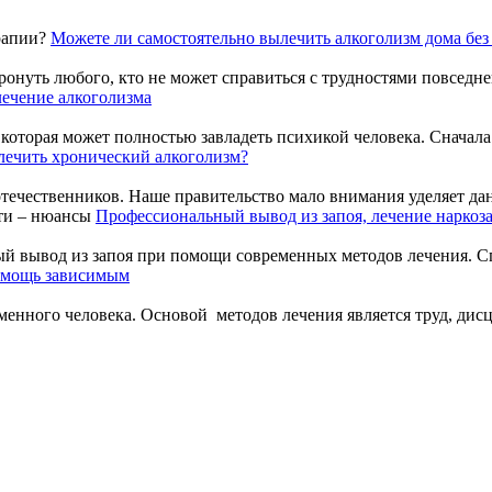
Можете ли самостоятельно вылечить алкоголизм дома без
онуть любого, кто не может справиться с трудностями повседнев
ечение алкоголизма
оторая может полностью завладеть психикой человека. Сначала б
ечить хронический алкоголизм?
течественников. Наше правительство мало внимания уделяет дан
Профессиональный вывод из запоя, лечение нарко
й вывод из запоя при помощи современных методов лечения. Сп
омощь зависимым
еменного человека. Основой методов лечения является труд, дисц