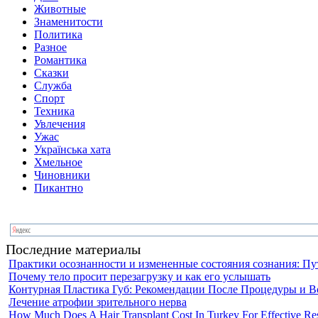
Животные
Знаменитости
Политика
Разное
Романтика
Сказки
Служба
Спорт
Техника
Увлечения
Ужас
Українська хата
Хмельное
Чиновники
Пикантно
Последние материалы
Практики осознанности и измененные состояния сознания: Пу
Почему тело просит перезагрузку и как его услышать
Контурная Пластика Губ: Рекомендации После Процедуры и В
Лечение атрофии зрительного нерва
How Much Does A Hair Transplant Cost In Turkey For Effective Res