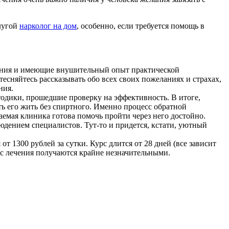
слугой
нарколог на дом
, особенно, если требуется помощь в
ения и имеющие внушительный опыт практической
тесняйтесь рассказывать обо всех своих пожеланиях и страхах,
ния.
одики, прошедшие проверку на эффективность. В итоге,
ь его жить без спиртного. Именно процесс обратной
аемая клиника готова помочь пройти через него достойно.
дением специалистов. Тут-то и придется, кстати, уютный
 1300 рублей за сутки. Курс длится от 28 дней (все зависит
есс лечения получаются крайне незначительными.