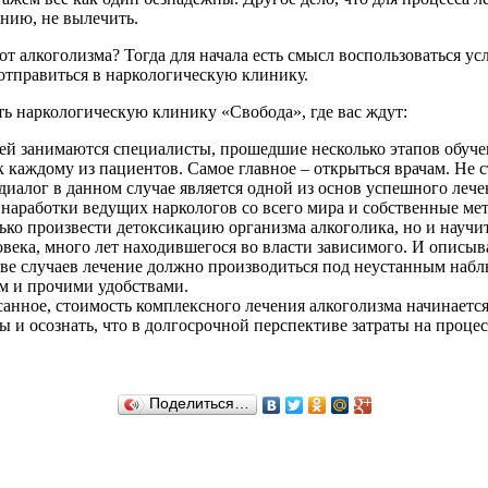
нию, не вылечить.
от алкоголизма? Тогда для начала есть смысл воспользоваться у
 отправиться в наркологическую клинику.
ть наркологическую клинику «Свобода», где вас ждут:
й занимаются специалисты, прошедшие несколько этапов обуч
к каждому из пациентов. Самое главное – открыться врачам. Не с
иалог в данном случае является одной из основ успешного лече
наработки ведущих наркологов со всего мира и собственные мет
о произвести детоксикацию организма алкоголика, но и научит
века, много лет находившегося во власти зависимого. И описыв
 случаев лечение должно производиться под неустанным наблю
м и прочими удобствами.
нное, стоимость комплексного лечения алкоголизма начинается от
ы и осознать, что в долгосрочной перспективе затраты на проц
Поделиться…