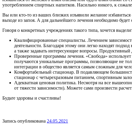
употреблением спиртных напитков. Насильно никого, к сожале
Вы или кто-то из ваших близких изъявили желание избавиться 
выходе из запоя. А для дальнейшего лечения необходимо будет
Говоря о конкретных учреждениях такого типа, хочется выдели
Квалифицированные специалисты. Лечением зависимосте
деятельности. Благодаря этому они легко находят подход 
а также задавать интересующие вопросы. Продуктивный д
Проверенные программы лечения. «Свобода» использует 
получаются уникальные программы, позволяющие не тольк
интеграции в общество является самым сложным для чело
Комфортабельный стационар. В подавляющем большинстве
стационар с четырехразовым питанием, спортивным зало
Адекватная ценовая политика. Несмотря на все вышеописа
от тяжести зависимости). Можете сами произвести расчет
Будьте здоровы и счастливы!
Запись опубликована
24.05.2021