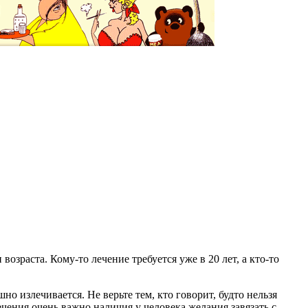
озраста. Кому-то лечение требуется уже в 20 лет, а кто-то
но излечивается. Не верьте тем, кто говорит, будто нельзя
ечения очень важно наличия у человека желания завязать с