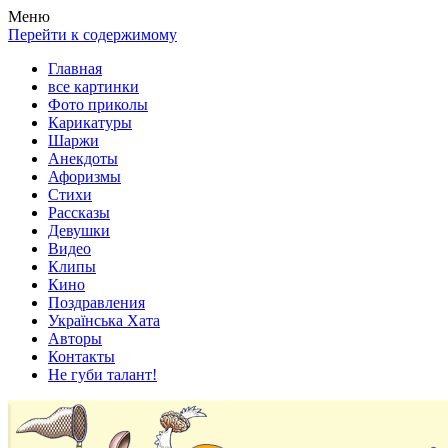
Весела хата — прикольные картинки, смешные истории, клипы
Покажем всем ваши фото приколы, карикатуры, шаржи, стихи, 
Меню
Перейти к содержимому
Главная
все картинки
Фото приколы
Карикатуры
Шаржи
Анекдоты
Афоризмы
Стихи
Рассказы
Девушки
Видео
Клипы
Кино
Поздравления
Українська Хата
Авторы
Контакты
Не губи талант!