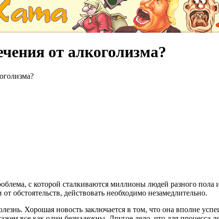
ечения от алкоголизма?
коголизма?
облема, с которой сталкиваются миллионы людей разного пола и в
 от обстоятельств, действовать необходимо незамедлительно.
лезнь. Хорошая новость заключается в том, что она вполне успеш
тажем все как один безнадежны. Другое дело, что для процесса л