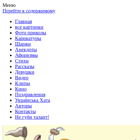
Весела хата — прикольные картинки, смешные истории,
Покажем всем ваши фото приколы, карикатуры, шаржи, стихи,
Меню
клипы!
рассказы, видео и песни!
Перейти к содержимому
Главная
все картинки
Фото приколы
Карикатуры
Шаржи
Анекдоты
Афоризмы
Стихи
Рассказы
Девушки
Видео
Клипы
Кино
Поздравления
Українська Хата
Авторы
Контакты
Не губи талант!