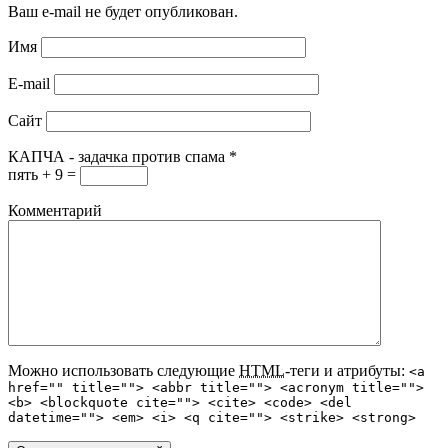
Ваш e-mail не будет опубликован.
Имя
E-mail
Сайт
КАПЧА - задачка против спама
*
пять + 9 =
Комментарий
Можно использовать следующие
HTML
-теги и атрибуты:
<a
href="" title=""> <abbr title=""> <acronym title="">
<b> <blockquote cite=""> <cite> <code> <del
datetime=""> <em> <i> <q cite=""> <strike> <strong>