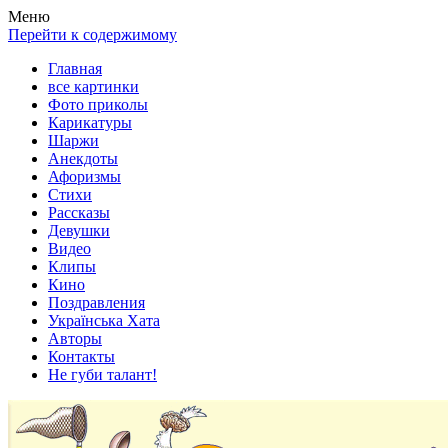
Весела хата — прикольные картинки, смешные истории,
Покажем всем ваши фото приколы, карикатуры, шаржи, стихи,
Меню
клипы!
рассказы, видео и песни!
Перейти к содержимому
Главная
все картинки
Фото приколы
Карикатуры
Шаржи
Анекдоты
Афоризмы
Стихи
Рассказы
Девушки
Видео
Клипы
Кино
Поздравления
Українська Хата
Авторы
Контакты
Не губи талант!