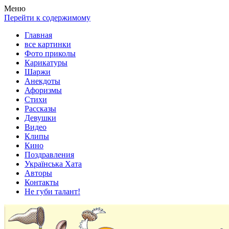
Весела хата — прикольные картинки, смешные истории,
Покажем всем ваши фото приколы, карикатуры, шаржи, стихи,
Меню
клипы!
рассказы, видео и песни!
Перейти к содержимому
Главная
все картинки
Фото приколы
Карикатуры
Шаржи
Анекдоты
Афоризмы
Стихи
Рассказы
Девушки
Видео
Клипы
Кино
Поздравления
Українська Хата
Авторы
Контакты
Не губи талант!