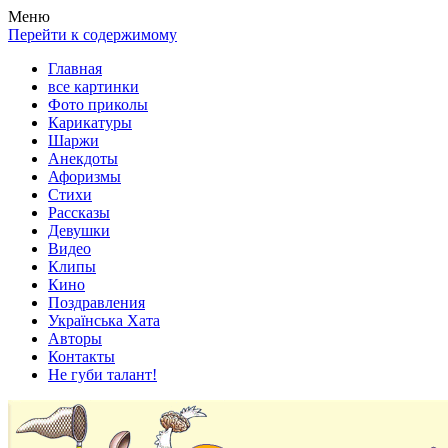
Весела хата — прикольные картинки, смешные истории,
Покажем всем ваши фото приколы, карикатуры, шаржи, стихи,
Меню
клипы!
рассказы, видео и песни!
Перейти к содержимому
Главная
все картинки
Фото приколы
Карикатуры
Шаржи
Анекдоты
Афоризмы
Стихи
Рассказы
Девушки
Видео
Клипы
Кино
Поздравления
Українська Хата
Авторы
Контакты
Не губи талант!