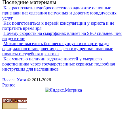
Последние материалы
Как распознать недобросовестного адвоката: основные
признаки навязывания ненужных и дорогих юридических
услуг
Как подготовиться к первой консультации у юриста и не
потратить время зря
Почему скорость на смартфонах влияет на SEO сильнее, чем
на десктопе
Можно ли выселить бывшего супруга из квартиры до
официального завершения раздела имущества: правовые
нюансы и судебная практика
Как узнать о наличии задолженностей у умершего
родственника через государственные сервисы: подробная
инструкция для наследников
Весела Хата
© 2011-2026
Разное