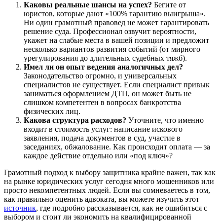
Каковы реальные шансы на успех?
Бегите от
юристов, которые дают «100% гарантию выигрыша».
Ни один грамотный правовед не может гарантировать
решение суда. Профессионал озвучит вероятности,
укажет на слабые места в вашей позиции и предложит
несколько вариантов развития событий (от мирного
урегулирования до длительных судебных тяжб).
Имел ли он опыт ведения аналогичных дел?
Законодательство огромно, и универсальных
специалистов не существует. Если специалист привык
заниматься оформлением ДТП, он может быть не
слишком компетентен в вопросах банкротства
физических лиц.
Какова структура расходов?
Уточните, что именно
входит в стоимость услуг: написание искового
заявления, подача документов в суд, участие в
заседаниях, обжалование. Как происходит оплата — за
каждое действие отдельно или «под ключ»?
Грамотный подход к выбору защитника крайне важен, так как
на рынке юридических услуг сегодня много мошенников или
просто некомпетентных людей. Если вы сомневаетесь в том,
как правильно оценить адвоката, вы можете изучить этот
источник
, где подробно рассказывается, как не ошибиться с
выбором и стоит ли экономить на квалифицированной