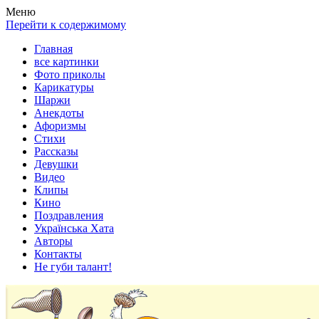
Весела хата — прикольные картинки, смешные истории,
Покажем всем ваши фото приколы, карикатуры, шаржи, стихи,
Меню
клипы!
рассказы, видео и песни!
Перейти к содержимому
Главная
все картинки
Фото приколы
Карикатуры
Шаржи
Анекдоты
Афоризмы
Стихи
Рассказы
Девушки
Видео
Клипы
Кино
Поздравления
Українська Хата
Авторы
Контакты
Не губи талант!