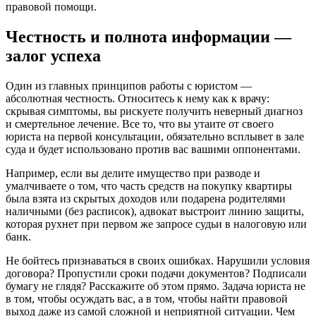
правовой помощи.
Честность и полнота информации —
залог успеха
Один из главных принципов работы с юристом —
абсолютная честность. Относитесь к нему как к врачу:
скрывая симптомы, вы рискуете получить неверный диагноз
и смертельное лечение. Все то, что вы утаите от своего
юриста на первой консультации, обязательно всплывет в зале
суда и будет использовано против вас вашими оппонентами.
Например, если вы делите имущество при разводе и
умалчиваете о том, что часть средств на покупку квартиры
была взята из скрытых доходов или подарена родителями
наличными (без расписок), адвокат выстроит линию защиты,
которая рухнет при первом же запросе судьи в налоговую или
банк.
Не бойтесь признаваться в своих ошибках. Нарушили условия
договора? Пропустили сроки подачи документов? Подписали
бумагу не глядя? Расскажите об этом прямо. Задача юриста не
в том, чтобы осуждать вас, а в том, чтобы найти правовой
выход даже из самой сложной и неприятной ситуации. Чем