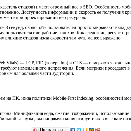
оказатель отказов) имеют огромный вес в SEO. Особенность моб
гновенно. Доступность информации и скорость ее получения кри
ом месте при проектировании веб-ресурсов.
е 3 секунд, около 53% пользователей просто закрывают вкладку.
му пользователя или работает плохо». Как следствие, ресурс стр
у влияние отказов из-за скорости там чуть менее выражено.
eb Vitals) — LCP, FID (теперь Inp) и CLS — измеряются отдельн
 требуют немедленного исправления. Если метрики проседают в
любным для большей части аудитории.
ем на ПК, из-за политики Mobile-First Indexing, особенностей 
ртфона. Минификация кода, сжатие изображений, использование
льной загрузке, вы напрямую конвертируете их в высокие пози
Поделиться…