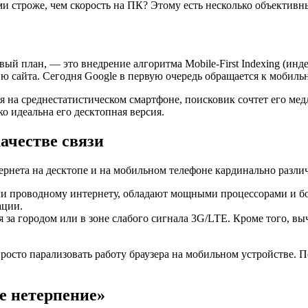
и строже, чем скорость на ПК? Этому есть несколько объективн
вый план, — это внедрение алгоритма Mobile-First Indexing (ин
 сайта. Сегодня Google в первую очередь обращается к мобиль
ся на среднестатистическом смартфоне, поисковик сочтет его ме
ко идеальна его десктопная версия.
ачестве связи
рнета на десктопе и на мобильном телефоне кардинально разли
ли проводному интернету, обладают мощными процессорами и б
ации.
ся за городом или в зоне слабого сигнала 3G/LTE. Кроме того,
росто парализовать работу браузера на мобильном устройстве. 
е нетерпение»