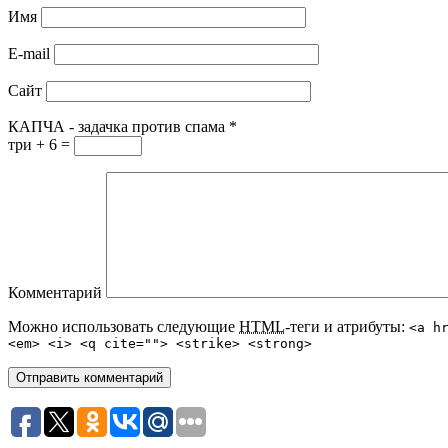
Имя
E-mail
Сайт
КАПЧА - задачка против спама
*
три + 6 =
Комментарий
Можно использовать следующие
HTML
-теги и атрибуты:
<a h
<em> <i> <q cite=""> <strike> <strong>