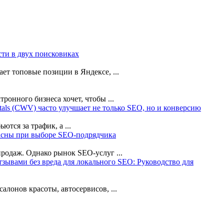
ти в двух поисковиках
ет топовые позиции в Яндексе, ...
онного бизнеса хочет, чтобы ...
als (CWV) часто улучшает не только SEO, но и конверсию
тся за трафик, а ...
асны при выборе SEO-подрядчика
родаж. Однако рынок SEO-услуг ...
тзывами без вреда для локального SEO: Руководство для
лонов красоты, автосервисов, ...