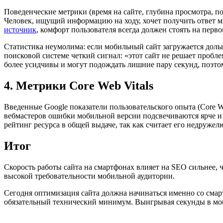
Поведенческие метрики (время на сайте, глубина просмотра, п
Человек, ищущий информацию на ходу, хочет получить ответ м
источник
, комфорт пользователя всегда должен стоять на перв
Статистика неумолима: если мобильный сайт загружается дольш
поисковой системе четкий сигнал: «этот сайт не решает пробле
более усидчивы и могут подождать лишние пару секунд, поэтом
4. Метрики Core Web Vitals
Введенные Google показатели пользовательского опыта (Core W
вебмастеров ошибки мобильной версии подсвечиваются ярче и
рейтинг ресурса в общей выдаче, так как считает его недруже
Итог
Скорость работы сайта на смартфонах влияет на SEO сильнее, ч
высокой требовательности мобильной аудитории.
Сегодня оптимизация сайта должна начинаться именно со сма
обязательный технический минимум. Выигрывая секунды в моби