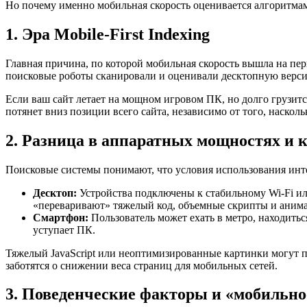
Но почему именно мобильная скорость оценивается алгоритмам
1. Эра Mobile-First Indexing
Главная причина, по которой мобильная скорость вышла на пер
поисковые роботы сканировали и оценивали десктопную версию
Если ваш сайт летает на мощном игровом ПК, но долго грузит
потянет вниз позиции всего сайта, независимо от того, насколь
2. Разница в аппаратных мощностях и к
Поисковые системы понимают, что условия использования инте
Десктоп:
Устройства подключены к стабильному Wi-Fi и
«переваривают» тяжелый код, объемные скрипты и аним
Смартфон:
Пользователь может ехать в метро, находить
уступает ПК.
Тяжелый JavaScript или неоптимизированные картинки могут п
заботятся о снижении веса страниц для мобильных сетей.
3. Поведенческие факторы и «мобильно