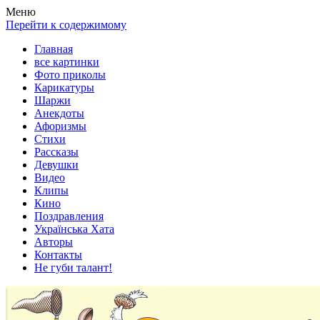
Весела хата — прикольные картинки, смешные истории, клипы
Покажем всем ваши фото приколы, карикатуры, шаржи, стихи, 
Меню
Перейти к содержимому
Главная
все картинки
Фото приколы
Карикатуры
Шаржи
Анекдоты
Афоризмы
Стихи
Рассказы
Девушки
Видео
Клипы
Кино
Поздравления
Українська Хата
Авторы
Контакты
Не губи талант!