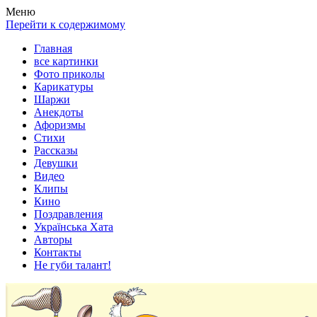
Весела хата — прикольные картинки, смешные истории,
Покажем всем ваши фото приколы, карикатуры, шаржи, стихи,
Меню
клипы!
рассказы, видео и песни!
Перейти к содержимому
Главная
все картинки
Фото приколы
Карикатуры
Шаржи
Анекдоты
Афоризмы
Стихи
Рассказы
Девушки
Видео
Клипы
Кино
Поздравления
Українська Хата
Авторы
Контакты
Не губи талант!