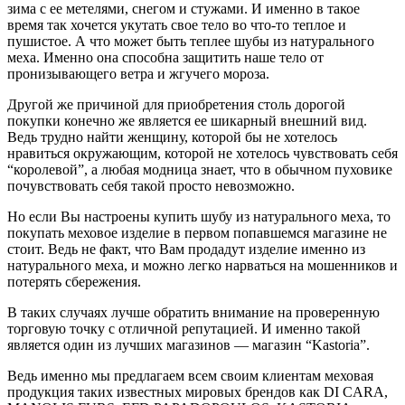
зима с ее метелями, снегом и стужами. И именно в такое
время так хочется укутать свое тело во что-то теплое и
пушистое. А что может быть теплее шубы из натурального
меха. Именно она способна защитить наше тело от
пронизывающего ветра и жгучего мороза.
Другой же причиной для приобретения столь дорогой
покупки конечно же является ее шикарный внешний вид.
Ведь трудно найти женщину, которой бы не хотелось
нравиться окружающим, которой не хотелось чувствовать себя
“королевой”, а любая модница знает, что в обычном пуховике
почувствовать себя такой просто невозможно.
Но если Вы настроены купить шубу из натурального меха, то
покупать меховое изделие в первом попавшемся магазине не
стоит. Ведь не факт, что Вам продадут изделие именно из
натурального меха, и можно легко нарваться на мошенников и
потерять сбережения.
В таких случаях лучше обратить внимание на проверенную
торговую точку с отличной репутацией. И именно такой
является один из лучших магазинов — магазин “Kastoria”.
Ведь именно мы предлагаем всем своим клиентам меховая
продукция таких известных мировых брендов как DI CARA,