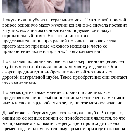
Покупать ли шубу из натурального меха? Этот такой простой
вопрос основную массу мужчин конечно же сначала поставит
в тупик, но, а потом основательно подумав, они дадут
отрицательный ответ. Но в отличие от них
представительницы прекрасной половины человечества
просто млеют при виде мехового изделия и часто ее
приобретение является для них “голубой мечтой”.
Но сильная половина человечества совершенно не разделяет
эту безумную любовь женщин к меховому изделию. Они
скорее предпочтут приобретение дорогой техники чем
дорогой натуральной шубы. Такое приобретение они считают
бессмысленным.
Но несмотря на такое мнение сильной половины, все
представительницы слабой половины человечества мечтают
иметь в своем гардеробе мягкое, пушистое меховое изделие.
Давайте же разберемся для чего же нужна шуба. Во первых,
одним из основных причин ее приобретения является, то что
мы проживаем в климате где регулярно происходит смена
времен года и на смену теплому времени приходит холодная