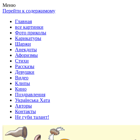
Весела хата — прикольные картинки, смешные истории,
Покажем всем ваши фото приколы, карикатуры, шаржи, стихи,
Меню
клипы!
рассказы, видео и песни!
Перейти к содержимому
Главная
все картинки
Фото приколы
Карикатуры
Шаржи
Анекдоты
Афоризмы
Стихи
Рассказы
Девушки
Видео
Клипы
Кино
Поздравления
Українська Хата
Авторы
Контакты
Не губи талант!