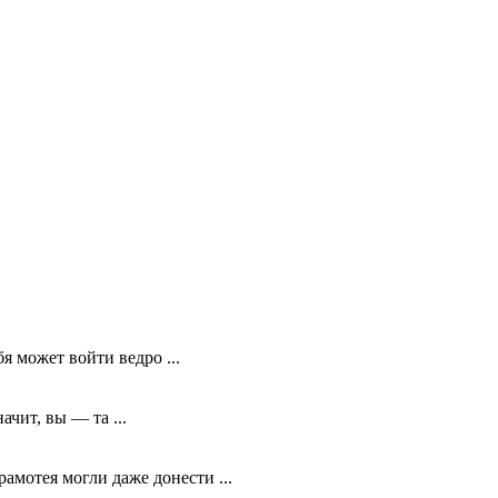
я может войти ведро ...
чит, вы — та ...
амотея могли даже донести ...