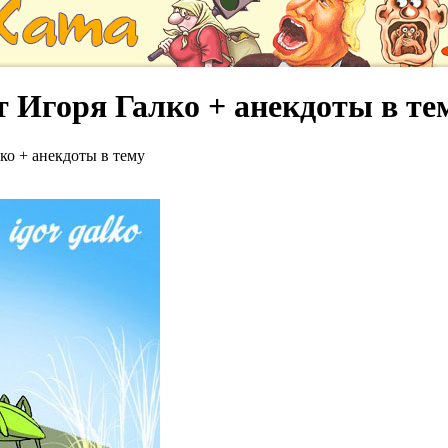
 Игоря Галко + анекдоты в те
ко + анекдоты в тему