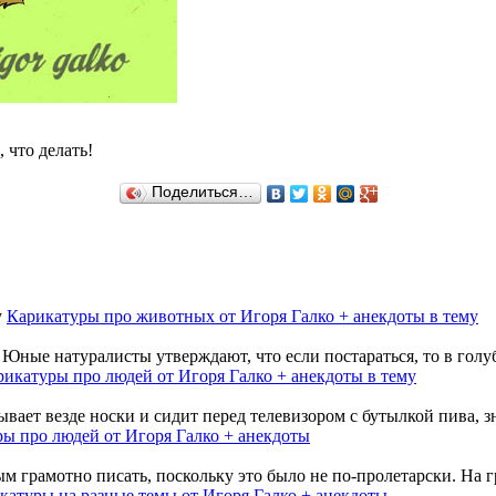
 что делать!
Поделиться…
Карикатуры про животных от Игоря Галко + анекдоты в тему
Юные натуралисты утверждают, что если постараться, то в голуб
рикатуры про людей от Игоря Галко + анекдоты в тему
ает везде носки и сидит перед телевизором с бутылкой пива, зна
ы про людей от Игоря Галко + анекдоты
 грамотно писать, поскольку это было не по-пролетарски. На гр
катуры на разные темы от Игоря Галко + анекдоты