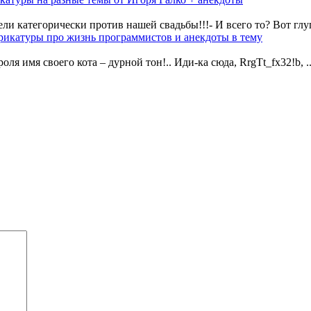
ли категорически против нашей свадьбы!!!- И всего то? Вот глуп
рикатуры про жизнь программистов и анекдоты в тему
ля имя своего кота – дурной тон!.. Иди-ка сюда, RrgTt_fx32!b, ..