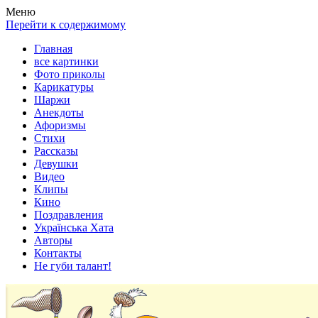
Весела хата — прикольные картинки, смешные истории, клипы
Покажем всем ваши фото приколы, карикатуры, шаржи, стихи, 
Меню
Перейти к содержимому
Главная
все картинки
Фото приколы
Карикатуры
Шаржи
Анекдоты
Афоризмы
Стихи
Рассказы
Девушки
Видео
Клипы
Кино
Поздравления
Українська Хата
Авторы
Контакты
Не губи талант!