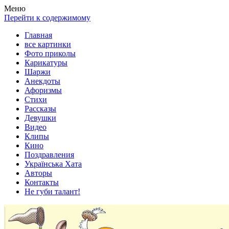
Весела хата — прикольные картинки, смешные истории,
Покажем всем ваши фото приколы, карикатуры, шаржи, стихи,
Меню
клипы!
рассказы, видео и песни!
Перейти к содержимому
Главная
все картинки
Фото приколы
Карикатуры
Шаржи
Анекдоты
Афоризмы
Стихи
Рассказы
Девушки
Видео
Клипы
Кино
Поздравления
Українська Хата
Авторы
Контакты
Не губи талант!