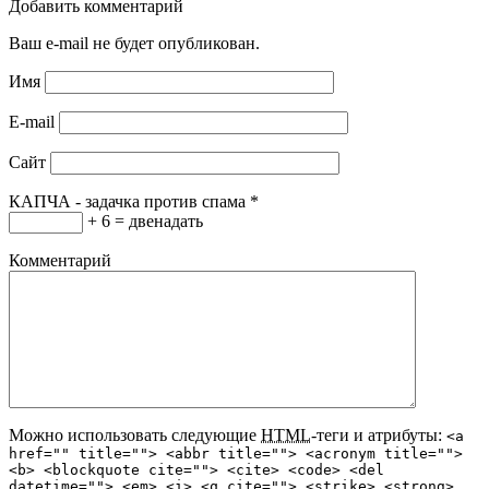
Добавить комментарий
Ваш e-mail не будет опубликован.
Имя
E-mail
Сайт
КАПЧА - задачка против спама
*
+ 6 = двенадать
Комментарий
Можно использовать следующие
HTML
-теги и атрибуты:
<a
href="" title=""> <abbr title=""> <acronym title="">
<b> <blockquote cite=""> <cite> <code> <del
datetime=""> <em> <i> <q cite=""> <strike> <strong>