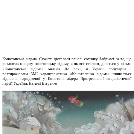
Конотопська відьма. Сюжет: дісталося панові сотнику Забрьосі за те, що
розлютив місцеву конотопську відьму, а як все
сталося, дивіться у фільмі
«Конотопська відьма» онлайн. До речі,
в Україні популярна і
розтиражована ЗМІ характеристика «Конотопська відьма» вживається
відносно народженої у Конотопі, лідера Прогресивної соціалістичної
партії України, Наталії Вітренко