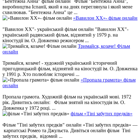
"Бентежна Анна" фільм онлайн Фільм "Бентежна Анна",
виробництва Іспанії, який я на днях переглянула і який мене
схвилював. "Бентежна Анна" це ...
«Вавилон ХХ»- фільм онлайн
"Вавилон ХХ"- український фільм онлайн "Вавилон ХХ"-
український радянський фільм, відзнятий у 1979 р. на
кіностудії ім. О. Довженко режисером ...
Тримайся, козаче! Фільм
онлайн
Тримайся, козаче! - художній український історичний
пригодницький фільм, відзнятий на кіностудії ім. О. Довженка
у 1991 р. Хто полюбляє історичні ...
«Пропала грамота» фільм
онлайн
Пропала грамота. Художній фільм на українській мові. 1972
рік. Дивитись онлайн: Фільм знятий на кіностудія ім. О.
Довженка у 1972 році. ...
фільм «Тіні забутих предків»
Фільм "Тіні забутих предків" онлайн «Тіні забутих предків» —
карпатські Ромео та Джульєта. Дивіться онлайн фільм Тіні
забутих предків, відомий ...