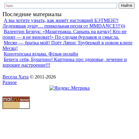
Последние материалы
А вы хотите узнать, как живёт настоящий БЭТМЕН?!
Леденящая душу… прикольная песня от MMDANCE!!!)))
Валентин Безрук: «Мазагеракш. Сарынь на кичку! Кто не
понял — я не виноват!» По следам бурлаков и смысла.
Месяц — братка мой! Поёт Ляпис Трубецкой в новом клипе
Месяц!
Конотопська відьма. Фільм онлайн
Береги себя, Буратино! Картинка про здоровье, лечение и
хорошее настроение!!!
Весела Хата
© 2011-2026
Разное