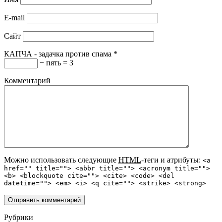
E-mail
Сайт
КАПЧА - задачка против спама
*
− пять = 3
Комментарий
Можно использовать следующие
HTML
-теги и атрибуты:
<a
href="" title=""> <abbr title=""> <acronym title="">
<b> <blockquote cite=""> <cite> <code> <del
datetime=""> <em> <i> <q cite=""> <strike> <strong>
Рубрики