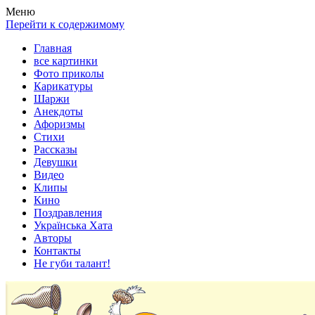
Весела хата — прикольные картинки, смешные истории,
Покажем всем ваши фото приколы, карикатуры, шаржи, стихи,
Меню
клипы!
рассказы, видео и песни!
Перейти к содержимому
Главная
все картинки
Фото приколы
Карикатуры
Шаржи
Анекдоты
Афоризмы
Стихи
Рассказы
Девушки
Видео
Клипы
Кино
Поздравления
Українська Хата
Авторы
Контакты
Не губи талант!