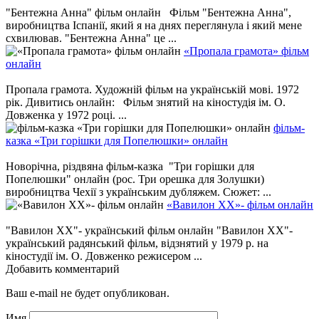
"Бентежна Анна" фільм онлайн Фільм "Бентежна Анна",
виробництва Іспанії, який я на днях переглянула і який мене
схвилював. "Бентежна Анна" це ...
«Пропала грамота» фільм
онлайн
Пропала грамота. Художній фільм на українській мові. 1972
рік. Дивитись онлайн: Фільм знятий на кіностудія ім. О.
Довженка у 1972 році. ...
фільм-
казка «Три горішки для Попелюшки» онлайн
Новорічна, різдвяна фільм-казка "Три горішки для
Попелюшки" онлайн (рос. Три орешка для Золушки)
виробництва Чехії з українським дубляжем. Сюжет: ...
«Вавилон ХХ»- фільм онлайн
"Вавилон ХХ"- український фільм онлайн "Вавилон ХХ"-
український радянський фільм, відзнятий у 1979 р. на
кіностудії ім. О. Довженко режисером ...
Добавить комментарий
Ваш e-mail не будет опубликован.
Имя