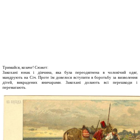
Тримайся, козаче! Сюжет:
Закохані юнак і дівчина, яка була переодягнена в чоловічий одяг,
мандрують на Січ. Проте їм довелося вступити в
боротьбу за визволення
дітей, викрадених яничарами. Закохані долають всі перешкоди і
перемагають.