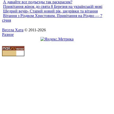
А давайте все подъезды так раскрасим?
Привітання жінок до свята 8 Березня на українській мові
Щедрий вечір- Старий новий рік, щедрівки та вітання
Вітання з Різдвом Христовим. Привітання на Різдво — 7
січня
Весела Хата
© 2011-2026
Разное