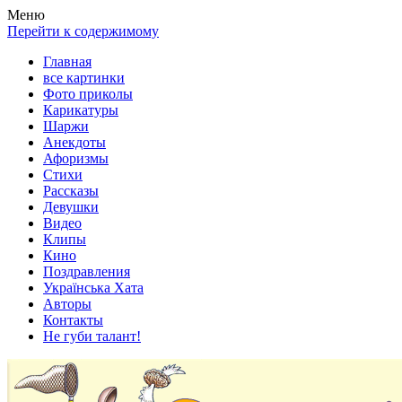
Весела хата — прикольные картинки, смешные истории,
Покажем всем ваши фото приколы, карикатуры, шаржи, стихи,
Меню
клипы!
рассказы, видео и песни!
Перейти к содержимому
Главная
все картинки
Фото приколы
Карикатуры
Шаржи
Анекдоты
Афоризмы
Стихи
Рассказы
Девушки
Видео
Клипы
Кино
Поздравления
Українська Хата
Авторы
Контакты
Не губи талант!