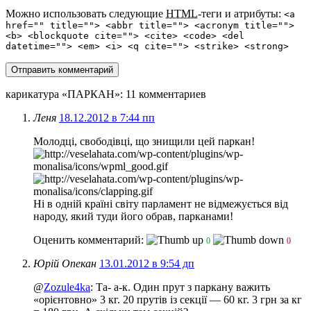
Можно использовать следующие
HTML
-теги и атрибуты:
<a
href="" title=""> <abbr title=""> <acronym title="">
<b> <blockquote cite=""> <cite> <code> <del
datetime=""> <em> <i> <q cite=""> <strike> <strong>
карикатура «ПАРКАН»
: 11 комментариев
Леня
18.12.2012 в 7:44 пп
Молодці, свободівці, що знищили цей паркан!
Ні в одній країні світу парламент не відмежується від
народу, який туди його обрав, парканами!
Оценить комментарий:
0
0
Юрій Опекан
13.01.2012 в 9:54 дп
@
Zozule4ka
: Та- а-к. Один прут з паркану важить
«орієнтовно» 3 кг. 20 прутів із секції — 60 кг. 3 грн за кг