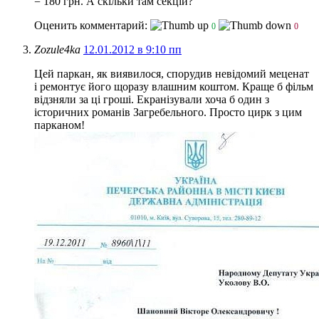
= 180 грн. А скільки там секцій?
Оценить комментарий:
0
0
Zozule4ka
12.01.2012 в 9:10 пп
Цей паркан, як виявилося, спорудив невідомий меценат
і ремонтує його щоразу влашним коштом.
Краще б фільм
відзняли за ці гроші. Екранізували хоча б один з
історичних романів Загребельного. Просто цирк з цим
парканом!