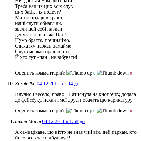
Не здається Вам, що гнати
Треба наших цих всіх слуг,
цих базік і їх подруг?
Ми господарі в країні,
наші слуги обнагліли,
звели цей собі паркан,
депутат тепер вже Пан!
Нумо браття, починаймо,
Спачатку паркан ламаймо,
Слуг навчімо працювати,
Й хто тут «пан» не забувати!
Оценить комментарий:
0
0
Zozule4ka
04.12.2011 в 2:14 дп
Влучно і весело, браво!
Натиснула на кнопочку, додала
до фейсбуку, нехай і мої друзі побачать цю карикатуру
Оценить комментарий:
0
0
тетя Мотя
04.12.2011 в 1:58 дп
А саме цікаве, що ніхто не знає чий він, цей паркан, хто
його весь час відбудовує?