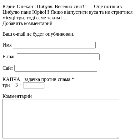
Юрий Опекан "Цибуля: Веселих свят!" Оце потішив
Цибулю пане Юрію!!! Якщо відпустити вуса та не стригтися
місяці три, тоді саме таким і ...
Добавить комментарий
Ваш e-mail не будет опубликован.
Имя
E-mail
Сайт
КАПЧА - задачка против спама
*
три − 3 =
Комментарий