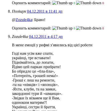
Оценить комментарий:
0
0
Поліщук
04.12.2011 в 11:41 дп
@
Zozule4ka
: Браво!
Оценить комментарий:
0
0
Zozule4ka
04.12.2011 в 4:17 дп
В мене емоції у рифмі з’явились від цієї роботи
Годі нам усім вже спати,
українці, тре вставати!
Піднімайтесь, до лопати,
Йдімо цей паркан прибрати!
Бо обридло це «бла-бла»,
«Потерпіть, грошей нема!»
-Гроші є лиш на ремонти,
-та на «німців» і «японців».
-Яхти, клуби, та на замки,
закордонні тури й «шманци».
-Звідки їх візьмем ще й Вам,
одиноким матерям?!
Українці, сестри й браття,