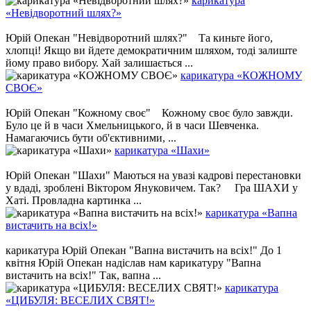
карикатура
«Невідворотний шлях?»
Юрій Опекан "Невідворотний шлях?" Та киньте його,
хлопці! Якщо ви йдете демократичним шляхом, тоді залиште
йому право вибору. Хай залишається ...
карикатура «КОЖНОМУ
СВОЄ»
Юрій Опекан "Кожному своє" Кожному своє було завжди.
Було це й в часи Хмельницького, й в часи Шевченка.
Намагаючись бути об'єктивними, ...
карикатура «Шахи»
Юрій Опекан "Шахи" Маються на увазі кадрові перестановки
у вдаді, зроблені Віктором Януковичем. Так? Гра ШАХИ у
Хаті. Провладна картинка ...
карикатура «Вапна
вистачить на всіх!»
карикатура Юрій Опекан "Вапна вистачить на всіх!" До 1
квітня Юрій Опекан надіслав нам карикатуру "Вапна
вистачить на всіх!" Так, вапна ...
карикатура
«ЦИБУЛЯ: ВЕСЕЛИХ СВЯТ!»