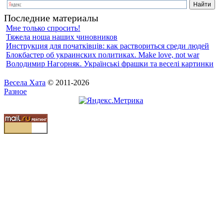
Последние материалы
Мне только спросить!
Тяжела ноша наших чиновников
Инструкция для початкiвцiв: как раствориться среди людей
Блокбастер об украинских политиках. Make love, not war
Володимир Нагорняк. Українські фрашки та веселі картинки
Весела Хата
© 2011-2026
Разное