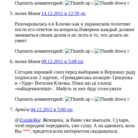
Оценить комментарий:
0
0
тетя Мотя
14.12.2011 в 12:59 дп
Разочаровалась я в Кличко как в украинском политике
после его ответов на вопросы.
Наверное каждый должен
заниматься своим делом и не лезть в то, что делать не
умеет
Оценить комментарий:
0
0
тетя Мотя
09.12.2011 в 5:08 пп
Сегодня хороший союз перед выборами в Верховну раду
подписали 2 партии, «Громадянська позиція» Гриценка
и «Удар» Виталия Кличка. Поки що ці хлопці
«найадекватніші» . Мабуть за них буду голосувати
Оценить комментарий:
0
0
Артём
04.12.2011 в 5:06 пп
@
Zozule4ka
: Женщина, за Вами уже выехали. Сухари,
чтоб передачи передавать, уже сушу. А на адвоката, коль
Вы
***
, придется всем интернетом скидываться.