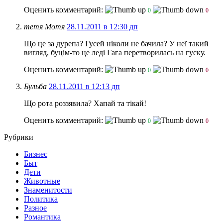
Оценить комментарий:
0
0
тетя Мотя
28.11.2011 в 12:30 дп
Що це за дурепа? Гусей ніколи не бачила?
У неї такий
вигляд, буцім-то це леді Гага перетворилась на гуску.
Оценить комментарий:
0
0
Бульба
28.11.2011 в 12:13 дп
Що рота роззявила? Хапай та тікай!
Оценить комментарий:
0
0
Рубрики
Бизнес
Быт
Дети
Животные
Знаменитости
Политика
Разное
Романтика