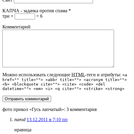
КАПЧА - задачка против спама
*
три +
= 6
Комментарий
Можно использовать следующие
HTML
-теги и атрибуты:
<a
href="" title=""> <abbr title=""> <acronym title="">
<b> <blockquote cite=""> <cite> <code> <del
datetime=""> <em> <i> <q cite=""> <strike> <strong>
фото прикол «Гусь лапчатый»
: 3 комментария
narod
13.12.2011 в 7:10 пп
нравица