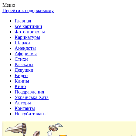
Весела хата — прикольные картинки, смешные истории,
Покажем всем ваши фото приколы, карикатуры, шаржи, стихи,
Меню
клипы!
рассказы, видео и песни!
Перейти к содержимому
Главная
все картинки
Фото приколы
Карикатуры
Шаржи
Анекдоты
Афоризмы
Стихи
Рассказы
Девушки
Видео
Клипы
Кино
Поздравления
Українська Хата
Авторы
Контакты
Не губи талант!