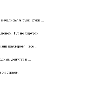
ачались? А руки, руки ...
нем. Тут не хирурги ...
ни шахтеров". все ...
дный депутат и ...
ой страны. ...