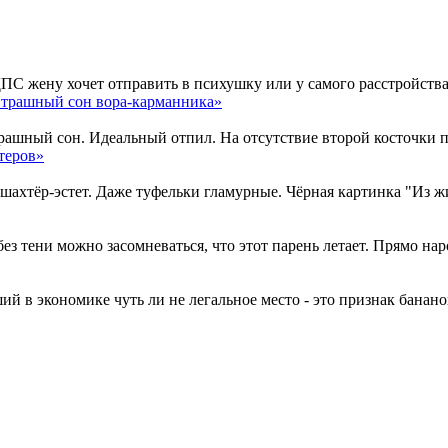
жену хочет отправить в психушку или у самого расстройства н
Страшный сон вора-карманника»
ный сон. Идеальный отпил. На отсутствие второй косточки плю
теров»
тёр-эстет. Даже туфельки гламурные. Чёрная картинка "Из жиз
з тени можно засомневаться, что этот парень летает. Прямо наро
 в экономике чуть ли не легальное место - это признак бананов