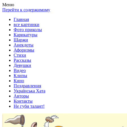
Весела хата — прикольные картинки, смешные истории, клипы
Покажем всем ваши фото приколы, карикатуры, шаржи, стихи, 
Меню
Перейти к содержимому
Главная
все картинки
Фото приколы
Карикатуры
Шаржи
Анекдоты
Афоризмы
Стихи
Рассказы
Девушки
Видео
Клипы
Кино
Поздравления
Українська Хата
Авторы
Контакты
Не губи талант!