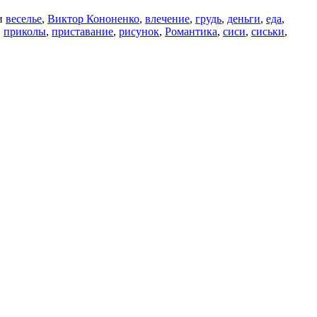
и
веселье
,
Виктор Кононенко
,
влечение
,
грудь
,
деньги
,
еда
,
,
приколы
,
приставание
,
рисунок
,
Романтика
,
сиси
,
сиськи
,