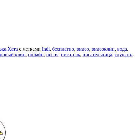
ька Хата
с метками
Indi
,
бесплатно
,
видео
,
видеоклип
,
вода
,
новый клип
,
онлайн
,
песня
,
писатель
,
писательница
,
слушать
,