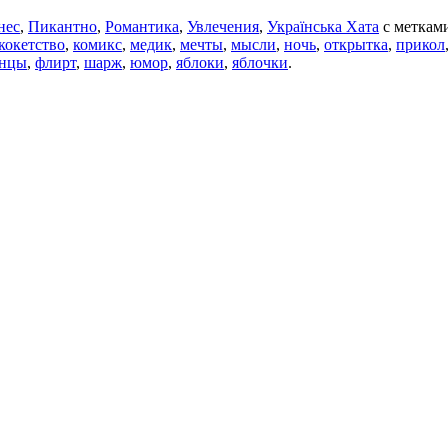
нес
,
Пикантно
,
Романтика
,
Увлечения
,
Українська Хата
с меткам
кокетство
,
комикс
,
медик
,
мечты
,
мысли
,
ночь
,
открытка
,
прикол
инцы
,
флирт
,
шарж
,
юмор
,
яблоки
,
яблочки
.