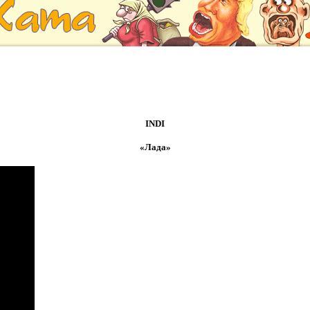
INDI
«Лада»