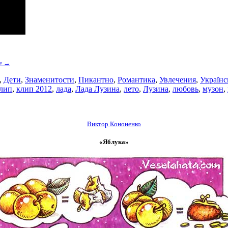
ее →
,
Дети
,
Знаменитости
,
Пикантно
,
Романтика
,
Увлечения
,
Українс
лип
,
клип 2012
,
лада
,
Лада Лузина
,
лето
,
Лузина
,
любовь
,
музон
,
Виктор Кононенко
«Яблука»