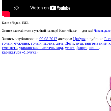
Клип «Лада». INDI.
Хотите расслабиться с улыбкой на лице? Клип «Лада» — для вас!
Читать дал
Запись опубликована
09.08.2012
автором
Цибуля
в рубрике
Быт
голый мужчина
,
голый парень
,
дача
,
Дети
,
душ
,
заигрывание
,
к
смотреть
,
украинская писательница
,
успех
,
флирт
,
шланг
.
карикатура «Яблука»