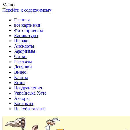
Весела хата — прикольные картинки, смешные истории, клипы
Покажем всем ваши фото приколы, карикатуры, шаржи, стихи, 
Меню
Перейти к содержимому
Главная
все картинки
Фото приколы
Карикатуры
Шаржи
Анекдоты
Афоризмы
Стихи
Рассказы
Девушки
Видео
Клипы
Кино
Поздравления
Українська Хата
Авторы
Контакты
Не губи талант!